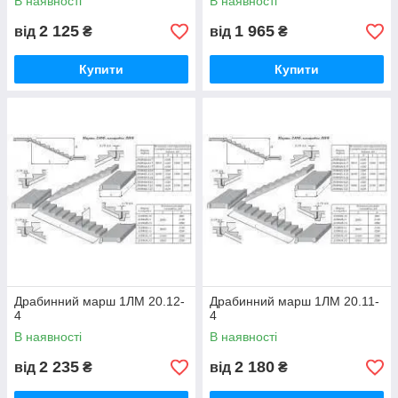
В наявності
В наявності
2 125
1 965
від
₴
від
₴
Купити
Купити
Драбинний марш 1ЛМ 20.12-
Драбинний марш 1ЛМ 20.11-
4
4
В наявності
В наявності
2 235
2 180
від
₴
від
₴