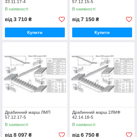
33.11.17-4
57.12.15-5
В наявності
В наявності
3 710
7 150
від
₴
від
₴
Купити
Купити
Драбинний марш ЛМП
Драбинний марш 2ЛМФ
57.12.17-5
42.14.18-5
В наявності
В наявності
8 097
6 750
від
₴
від
₴