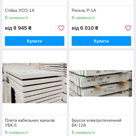
Стійка УСО-1А
Ригель Р-1А
В наявності
В наявності
8 945
6 010
від
₴
від
₴
Купити
Купити
Плита кабельних каналів
Брусок електротехнічний
УБК-5
БК-12А
В наявності
В наявності