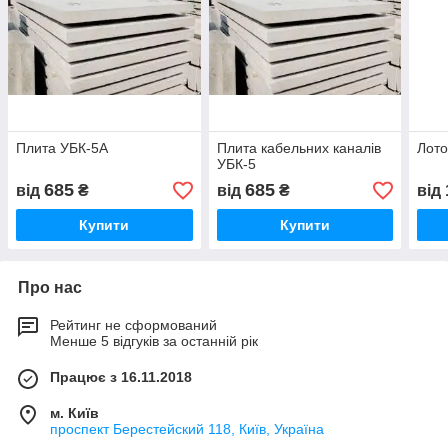
Плита УБК-5А
Плита кабельних каналів
Лото
УБК-5
685
685
від
₴
від
₴
від
Купити
Купити
Про нас
Рейтинг не сформований
Менше 5 відгуків за останній рік
Працює з 16.11.2018
м. Київ
проспект Берестейский 118, Київ, Україна