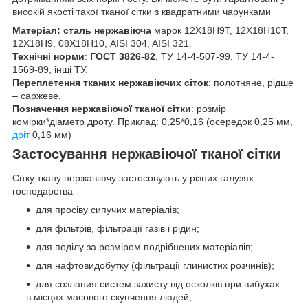
високій якості такої тканої сітки з квадратними чарунками
Матеріал: сталь
нержавіюча
марок 12Х18Н9Т, 12Х18Н10Т,
12Х18Н9, 08Х18Н10, AISI 304, AISI 321.
Технічні норми
:
ГОСТ 3826-82
, ТУ 14-4-507-99, ТУ 14-4-
1569-89, інші ТУ.
Переплетення тканих нержавіючих сіток
: полотняне, рідше
– саржеве.
Позначення нержавіючої тканої сітки
: розмір
комірки*діаметр дроту. Приклад: 0,25*0,16 (осередок 0,25 мм,
дріт
0,16 мм)
Застосування нержавіючої тканої сітки
Сітку ткану нержавіючу застосовують у різних галузях
господарства
для просіву сипучих матеріалів;
для фільтрів, фільтрації газів і рідин;
для поділу за розміром подрібнених матеріалів;
для нафтовидобутку (фільтрації глинистих розчинів);
для созлания систем захисту від осколків при вибухах
в місцях масового скупчення людей;