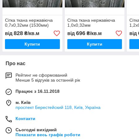
Сітка ткана нержавіюча
Сітка ткана нержавіюча
Сітк
0,7х0,32мм (1530мм)
1,0х0,32мм
1,2х
828
696
від
₴/кв.м
від
₴/кв.м
від
Купити
Купити
Про нас
Рейтинг не сформований
Менше 5 відгуків за останній рік
Працює з 16.11.2018
м. Київ
проспект Берестейский 118, Київ, Україна
Контакти
Сьогодні вихідний
Показати весь графік роботи