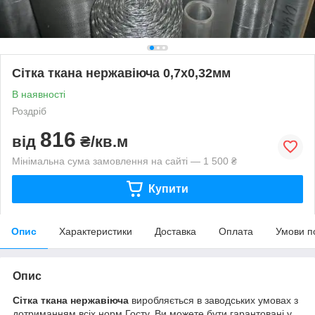
Сітка ткана нержавіюча 0,7х0,32мм
В наявності
Роздріб
816
від
₴/кв.м
Мінімальна сума замовлення на сайті — 1 500 ₴
Купити
Опис
Характеристики
Доставка
Оплата
Умови п
Опис
Сітка ткана нержавіюча
виробляється в заводських умовах з
дотриманням всіх норм Госту. Ви можете бути гарантовані у