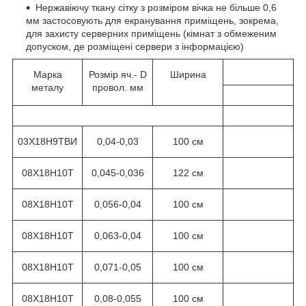
Нержавіючу ткану сітку з розміром вічка не більше 0,6
мм застосовують для екранування приміщень, зокрема,
для захисту серверних приміщень (кімнат з обмеженим
допуском, де розміщені сервери з інформацією)
Марка
Розмір яч.- D
Ширина
металу
провол. мм
03Х18Н9ТВИ
0,04-0,03
100 см
08Х18Н10Т
0,045-0,036
122 см
08Х18Н10Т
0,056-0,04
100 см
08Х18Н10Т
0,063-0,04
100 см
08Х18Н10Т
0,071-0,05
100 см
08Х18Н10Т
0,08-0,055
100 см