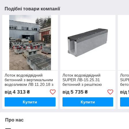
Подібні товари компанії
Лоток водовідвідний
Лоток водовідвідний
Лото
бетонний з вертикальним
SUPER ЛВ-15.25.31
SUPE
водозливом ЛВ 11.20.18 з
бетонний з решіткою
бето
решіткою щілинною
щілинний чавунний
водо
4 313
5 735
від
₴
від
₴
від
чавунною (комплект)
(комплект)
щіли
(ком
Купити
Купити
Про нас