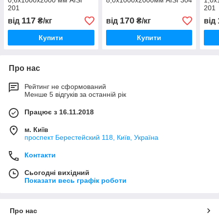
0,6х1000х2000 мм AISI
8,0х1000х2000мм AISI 304
1,0х
201
201
117
170
від
₴/кг
від
₴/кг
від
Купити
Купити
Про нас
Рейтинг не сформований
Менше 5 відгуків за останній рік
Працює з 16.11.2018
м. Київ
проспект Берестейский 118, Київ, Україна
Контакти
Сьогодні вихідний
Показати весь графік роботи
Про нас