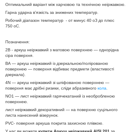
Оптимальний варіант між харчовою та технічною неіржавкою.
Гарна ударна в'язкість за знижених температур.
Робочий діапазон температур - от минус 40
о
З до плюс
750
о
С.
Позначення:
2В - аркуш неіржавкий з матовою поверхнею — однорідна
сіра поверхня.
ВА — аркуш неіржавкий із дзеркальною/полірованою
поверхнею — поверхня відбиває предмети (властивості
дзеркала).
4N — аркуш неіржавкий зі шліфованою поверхнею —
поверхня має дрібні ризики, сліди абразивного
кола
.
NO1 — лист неіржавкий гарячекатаний із необробленою
поверхнею.
лист неіржавкий декоративний — на поверхню суцільного
листа нанесений візерунок.
PVC- поверхня аркуша покрита захисною плівкою.
У нас ви можете
купити Аркуш неіржавкий AISI 201
за