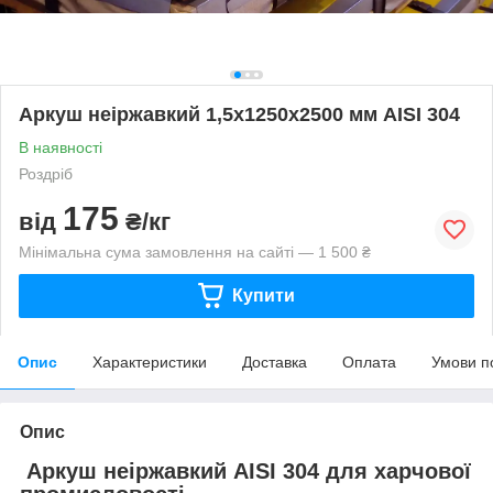
Аркуш неіржавкий 1,5х1250х2500 мм AISI 304
В наявності
Роздріб
175
від
₴/кг
Мінімальна сума замовлення на сайті — 1 500 ₴
Купити
Опис
Характеристики
Доставка
Оплата
Умови п
Опис
Аркуш неіржавкий AISI 304 для харчової