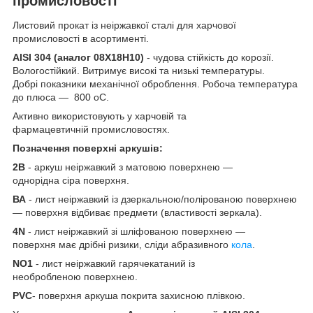
промисловості
Листовий прокат із неіржавкої сталі для харчової
промисловості в асортименті.
AISI 304 (аналог 08Х18Н10)
- чудова стійкість до корозії.
Вологостійкий. Витримує високі та низькі температуры.
Добрі показники механічної оброблення. Робоча температура
до плюса — 800 оС.
Активно використовують у харчовій та
фармацевтичній промисловостях.
Позначення поверхні аркушів:
2В
- аркуш неіржавкий з матовою поверхнею —
однорідна сіра поверхня.
ВА
- лист неіржавкий із дзеркальною/полірованою поверхнею
— поверхня відбиває предмети (властивості зеркала).
4N
- лист неіржавкий зі шліфованою поверхнею —
поверхня має дрібні ризики, сліди абразивного
кола
.
NO1
- лист неіржавкий гарячекатаний із
необробленою поверхнею.
PVC
- поверхня аркуша покрита захисною плівкою.