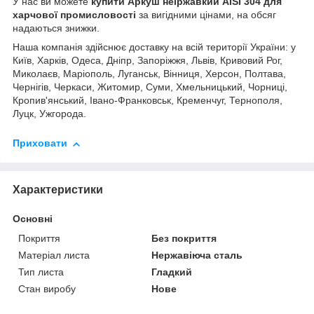
У нас ви можете
купити Аркуш неіржавкий AISI 304 для
харчової промисловості
за вигідними цінами, на обсяг
надаються знижки.
Наша компанія здійснює доставку на всій території України: у
Київ, Харків, Одеса, Дніпр, Запоріжжя, Львів, Кривовий Рог,
Миколаєв, Маріополь, Луганськ, Вінниця, Херсон, Полтава,
Чернігів, Черкаси, Житомир, Суми, Хмельницький, Чорниці,
Кропив'янський, Івано-Франковськ, Кременчуг, Тернополя,
Луцк, Ужгорода.
Приховати
Характеристики
Основні
Покриття
Без покриття
Матеріал листа
Нержавіюча сталь
Тип листа
Гладкий
Стан виробу
Нове