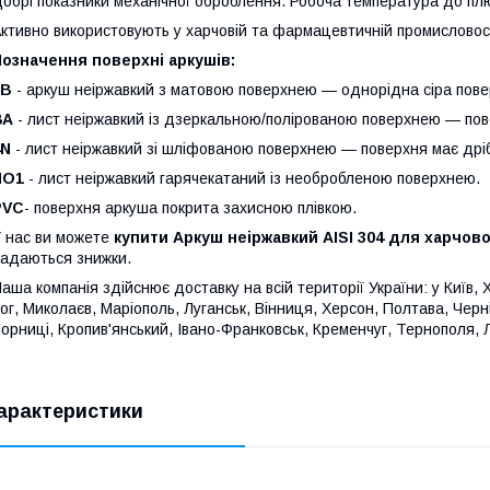
обрі показники механічної оброблення. Робоча температура до п
ктивно використовують у харчовій та фармацевтичній промисловос
означення поверхні аркушів:
2В
- аркуш неіржавкий з матовою поверхнею — однорідна сіра пове
ВА
- лист неіржавкий із дзеркальною/полірованою поверхнею — пове
4N
- лист неіржавкий зі шліфованою поверхнею — поверхня має дріб
NO1
- лист неіржавкий гарячекатаний із необробленою поверхнею.
PVC
- поверхня аркуша покрита захисною плівкою.
 нас ви можете
купити Аркуш неіржавкий AISI 304 для харчов
адаються знижки.
аша компанія здійснює доставку на всій території України: у Київ, 
ог, Миколаєв, Маріополь, Луганськ, Вінниця, Херсон, Полтава, Черн
орниці, Кропив'янський, Івано-Франковськ, Кременчуг, Тернополя, 
арактеристики