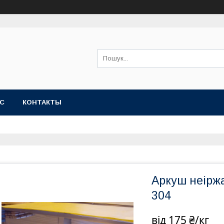
АС
КОНТАКТЫ
Аркуш неіржа
304
від
175 ₴/кг