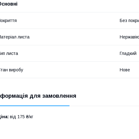
Основні
окриття
Без покр
атеріал листа
Нержавію
ип листа
Гладкий
тан виробу
Нове
нформація для замовлення
іна:
від 175 ₴/кг