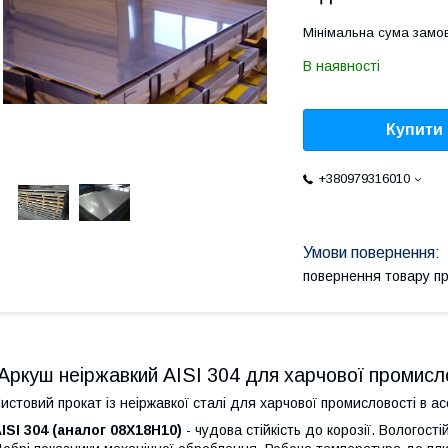
Мінімальна сума замов
В наявності
Купити
+380979316010
повернення товару п
Аркуш неіржавкий AISI 304 для харчової промисл
истовий прокат із неіржавкої сталі для харчової промисловості в ас
ISI 304 (аналог 08Х18Н10)
- чудова стійкість до корозії. Вологост