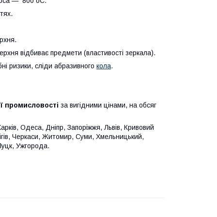
люса — 800 оС.
тях.
рхня.
рхня відбиває предмети (властивості зеркала).
ні ризики, сліди абразивного
кола
.
ої промисловості
за вигідними цінами, на обсяг
Харків, Одеса, Дніпр, Запоріжжя, Львів, Кривовий
ігів, Черкаси, Житомир, Суми, Хмельницький,
Луцк, Ужгорода.