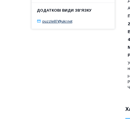
Д
А
П
puzzle87@ukr.net
У
н
Н
Р
Ч
Х