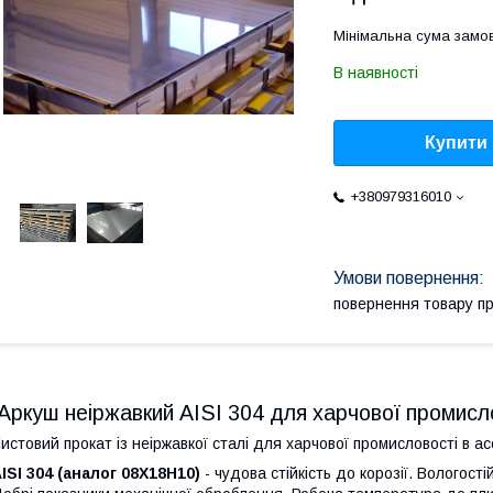
Мінімальна сума замов
В наявності
Купити
+380979316010
повернення товару п
Аркуш неіржавкий AISI 304 для харчової промисл
истовий прокат із неіржавкої сталі для харчової промисловості в ас
ISI 304 (аналог 08Х18Н10)
- чудова стійкість до корозії. Вологост