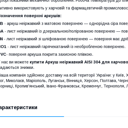
обрі показники механічної оброблення. Робоча температура до п
ктивно використовують у харчовій та фармацевтичній промисловос
означення поверхні аркушів:
2В
- аркуш неіржавкий з матовою поверхнею — однорідна сіра пове
ВА
- лист неіржавкий із дзеркальною/полірованою поверхнею — пове
4N
- лист неіржавкий зі шліфованою поверхнею — поверхня має дріб
NO1
- лист неіржавкий гарячекатаний із необробленою поверхнею.
PVC
- поверхня аркуша покрита захисною плівкою.
 нас ви можете
купити Аркуш неіржавкий AISI 304 для харчов
адаються знижки.
аша компанія здійснює доставку на всій території України: у Київ, 
ог, Миколаєв, Маріополь, Луганськ, Вінниця, Херсон, Полтава, Черн
орниці, Кропив'янський, Івано-Франковськ, Кременчуг, Тернополя, 
арактеристики