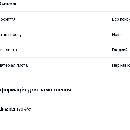
Основні
окриття
Без покр
тан виробу
Нове
ип листа
Гладкий
атеріал листа
Нержавію
нформація для замовлення
іна:
від 170 ₴/кг