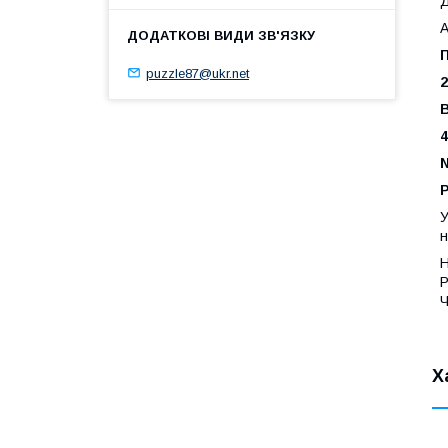
Д
А
П
puzzle87@ukr.net
У
н
Н
Р
Ч
Х