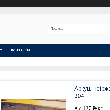
АС
КОНТАКТЫ
Аркуш неіржа
304
від
170 ₴/кг