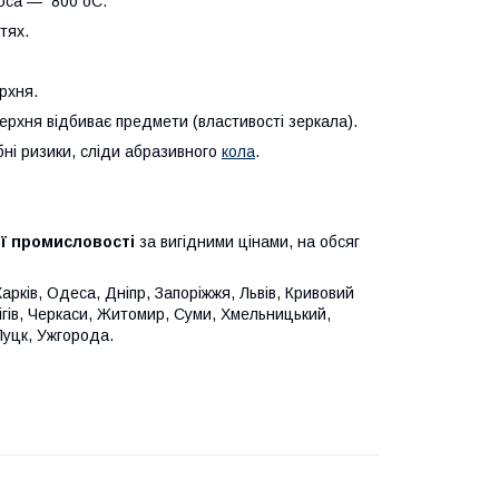
люса — 800 оС.
тях.
рхня.
рхня відбиває предмети (властивості зеркала).
ні ризики, сліди абразивного
кола
.
ої промисловості
за вигідними цінами, на обсяг
Харків, Одеса, Дніпр, Запоріжжя, Львів, Кривовий
ігів, Черкаси, Житомир, Суми, Хмельницький,
Луцк, Ужгорода.