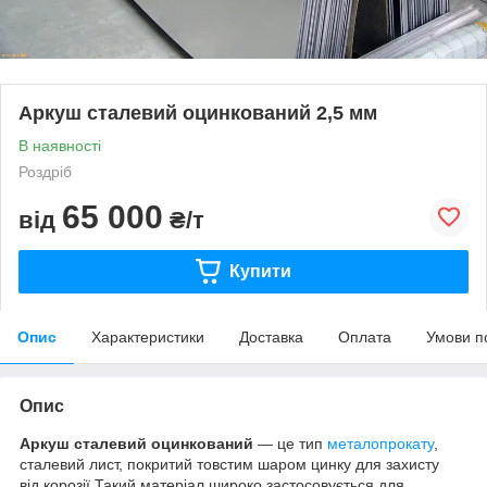
Аркуш сталевий оцинкований 2,5 мм
В наявності
Роздріб
65 000
від
₴/т
Купити
Опис
Характеристики
Доставка
Оплата
Умови п
Опис
Аркуш сталевий оцинкований
— це тип
металопрокату
,
сталевий лист, покритий товстим шаром цинку для захисту
від корозії.Такий матеріал широко застосовується для