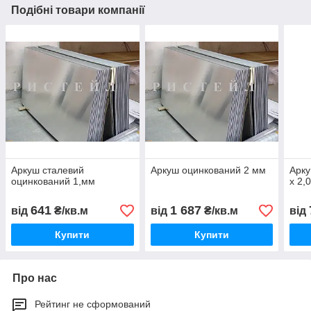
Подібні товари компанії
Аркуш сталевий
Аркуш оцинкований 2 мм
Арку
оцинкований 1,мм
х 2,0
641
1 687
від
₴/кв.м
від
₴/кв.м
від
Купити
Купити
Про нас
Рейтинг не сформований