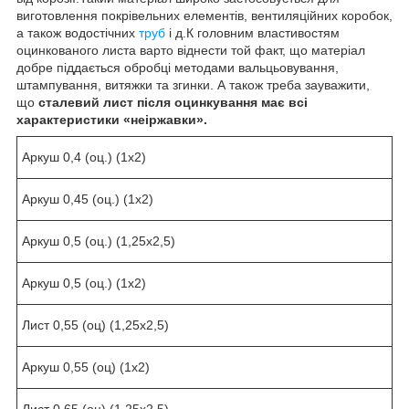
виготовлення покрівельних елементів, вентиляційних коробок,
а також водостічних
труб
і д.К головним властивостям
оцинкованого листа варто віднести той факт, що матеріал
добре піддається обробці методами вальцьовування,
штампування, витяжки та згинки. А також треба зауважити,
що
сталевий лист після оцинкування має всі
характеристики «неіржавки».
Аркуш 0,4 (оц.) (1х2)
Аркуш 0,45 (оц.) (1х2)
Аркуш 0,5 (оц.) (1,25х2,5)
Аркуш 0,5 (оц.) (1х2)
Лист 0,55 (оц) (1,25х2,5)
Аркуш 0,55 (оц) (1х2)
Лист 0,65 (оц) (1,25х2,5)