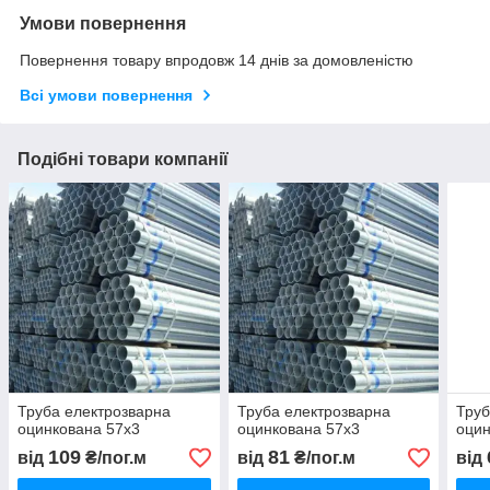
Умови повернення
Повернення товару впродовж 14 днів за домовленістю
Всі умови повернення
Подібні товари компанії
Труба електрозварна
Труба електрозварна
Труб
оцинкована 57х3
оцинкована 57х3
оцин
109
81
від
₴/пог.м
від
₴/пог.м
від