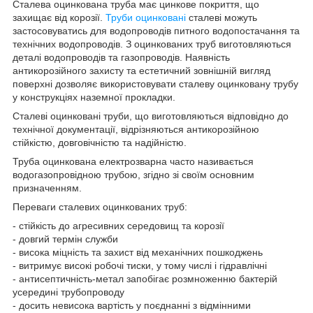
Сталева оцинкована труба має цинкове покриття, що
захищає від корозії.
Труби оцинковані
сталеві можуть
застосовуватись для водопроводів питного водопостачання та
технічних водопроводів. З оцинкованих труб виготовляються
деталі водопроводів та газопроводів. Наявність
антикорозійного захисту та естетичний зовнішній вигляд
поверхні дозволяє використовувати сталеву оцинковану трубу
у конструкціях наземної прокладки.
Сталеві оцинковані труби, що виготовляються відповідно до
технічної документації, відрізняються антикорозійною
стійкістю, довговічністю та надійністю.
Труба оцинкована електрозварна часто називається
водогазопровідною трубою, згідно зі своїм основним
призначенням.
Переваги сталевих оцинкованих труб:
- стійкість до агресивних середовищ та корозії
- довгий термін служби
- висока міцність та захист від механічних пошкоджень
- витримує високі робочі тиски, у тому числі і гідравлічні
- антисептичність-метал запобігає розмноженню бактерій
усередині трубопроводу
- досить невисока вартість у поєднанні з відмінними