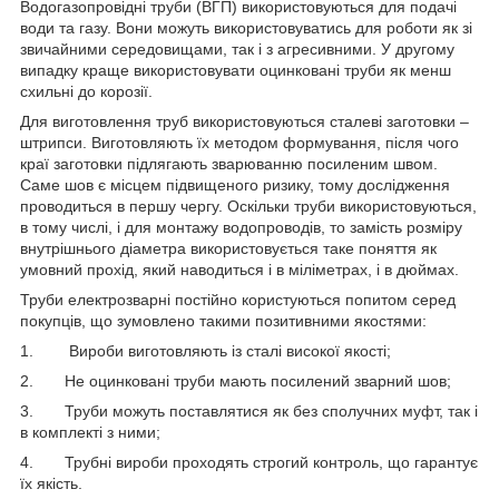
Водогазопровідні труби (ВГП) використовуються для подачі
води та газу. Вони можуть використовуватись для роботи як зі
звичайними середовищами, так і з агресивними. У другому
випадку краще використовувати оцинковані труби як менш
схильні до корозії.
Для виготовлення труб використовуються сталеві заготовки –
штрипси. Виготовляють їх методом формування, після чого
краї заготовки підлягають зварюванню посиленим швом.
Саме шов є місцем підвищеного ризику, тому дослідження
проводиться в першу чергу. Оскільки труби використовуються,
в тому числі, і для монтажу водопроводів, то замість розміру
внутрішнього діаметра використовується таке поняття як
умовний прохід, який наводиться і в міліметрах, і в дюймах.
Труби електрозварні постійно користуються попитом серед
покупців, що зумовлено такими позитивними якостями:
1. Вироби виготовляють із сталі високої якості;
2. Не оцинковані труби мають посилений зварний шов;
3. Труби можуть поставлятися як без сполучних муфт, так і
в комплекті з ними;
4. Трубні вироби проходять строгий контроль, що гарантує
їх якість.