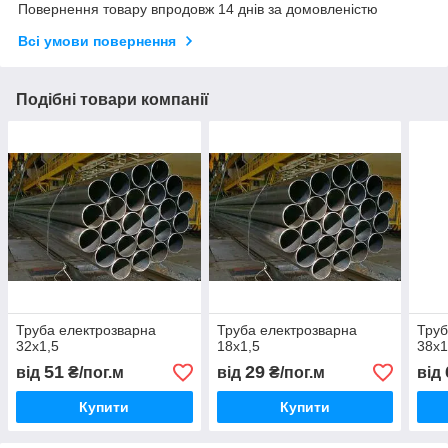
Повернення товару впродовж 14 днів за домовленістю
Всі умови повернення
Подібні товари компанії
Труба електрозварна
Труба електрозварна
Труб
32х1,5
18х1,5
38х1
51
29
від
₴/пог.м
від
₴/пог.м
від
Купити
Купити