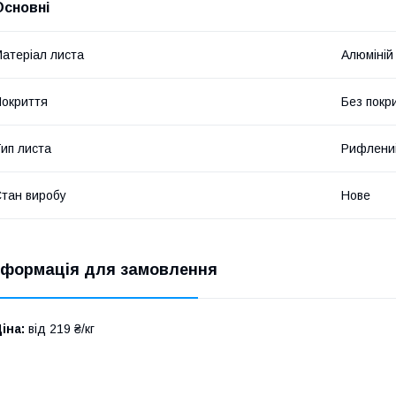
Основні
атеріал листа
Алюміній
окриття
Без покр
ип листа
Рифлени
тан виробу
Нове
нформація для замовлення
іна:
від 219 ₴/кг