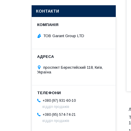
КОНТАКТИ
ТОВ Garant Group LTD
проспект Берестейский 118, Київ,
Україна
+380 (97) 931-60-10
відділ продажів
Л
+380 (95) 574-74-21
Т
відділ продажів
1
1