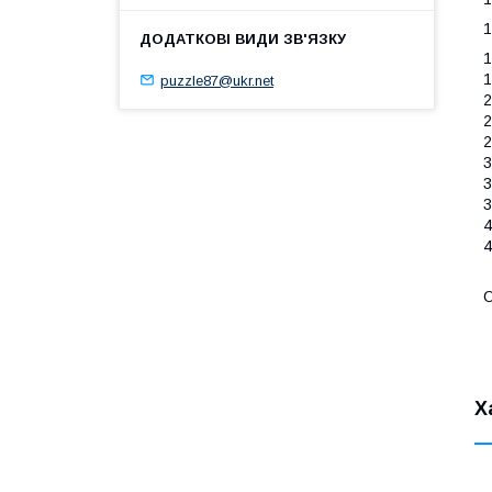
1
1
1
puzzle87@ukr.net
2
2
2
3
3
3
4
4
О
Х