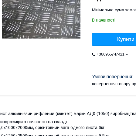
Мінімальна сума замов
В наявності
Купити
+380955747421
повернення товару п
ист алюмінієвий рифлений (квінтет) марки АД0 (1050) виробництв
ипорозміри з наявності на складі:
,0х1000х2000мм, орієнтовний вага одного листа 6кг
,0х1250х2500мм, орієнтовний вага одного листа 9,5 кг