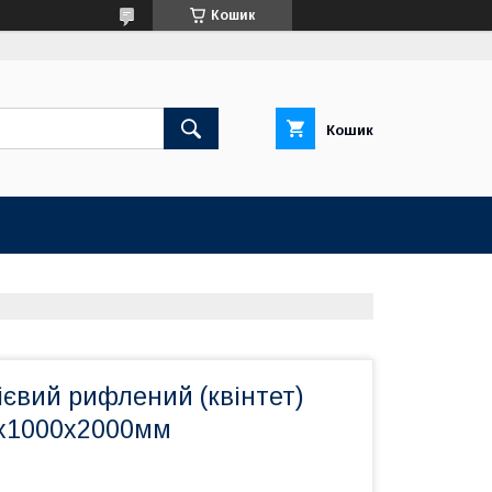
Кошик
Кошик
євий рифлений (квінтет)
х1000х2000мм