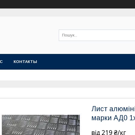
АС
КОНТАКТЫ
Лист алюміні
марки АД0 1
від
219 ₴/кг