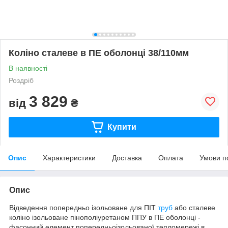
Коліно сталеве в ПЕ оболонці 38/110мм
В наявності
Роздріб
3 829
від
₴
Купити
Опис
Характеристики
Доставка
Оплата
Умови п
Опис
Відведення попередньо ізольоване для ПІТ
труб
або сталеве
коліно ізольоване пінополіуретаном ППУ в ПЕ оболонці -
фасонний елемент попередньоізольованої тепломережі в