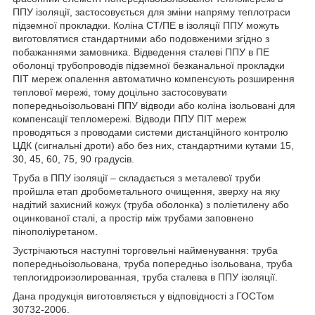
ППУ ізоляції, застосовується для зміни напряму теплотраси
підземної прокладки. Коліна СТ/ПЕ в ізоляції ППУ можуть
виготовлятися стандартними або подовженими згідно з
побажаннями замовника. Відведення сталеві ППУ в ПЕ
оболонці трубопроводів підземної безканальної прокладки
ПІТ мереж опалення автоматично компенсують розширення
теплової мережі, тому доцільно застосовувати
попередньоізольовані ППУ відводи або коліна ізольовані для
компенсації тепломережі. Відводи ППУ ПІТ мереж
проводяться з проводами системи дистанційного контролю
ЦДК (сигнальні дроти) або без них, стандартними кутами 15,
30, 45, 60, 75, 90 градусів.
Труба в ППУ ізоляції – складається з металевої труби
пройшла етап дробометального очищення, зверху на яку
надітий захисний кожух (труба оболонка) з поліетилену або
оцинкованої сталі, а простір між трубами заповнено
пінополіуретаном.
Зустрічаються наступні торговельні найменування: труба
попередньоізольована, труба попередньо ізольована, труба
теплогидроизолированная, труба сталева в ППУ ізоляції.
Дана продукція виготовляється у відповідності з ГОСТом
30732-2006.