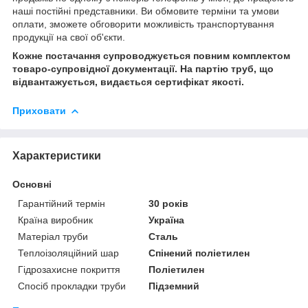
наші постійні представники. Ви обмовите терміни та умови
оплати, зможете обговорити можливість транспортування
продукції на свої об'єкти.
Кожне постачання супроводжується повним комплектом
товаро-супровідної документації. На партію труб, що
відвантажується, видається сертифікат якості.
Приховати
Характеристики
Основні
Гарантійний термін
30 років
Країна виробник
Україна
Матеріал труби
Сталь
Теплоізоляційний шар
Спінений поліетилен
Гідрозахисне покриття
Поліетилен
Спосіб прокладки труби
Підземний