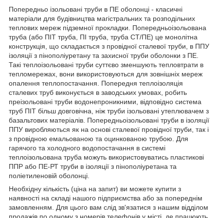
Попередньо ізольовані труби в ПЕ оболонці - класичні
матеріали для будівництва магістральних та розподільних
теплових мереж підземної прокладки. Попередньоізольована
труба (або ПІТ труба, ПІ труба, труба СТ/ПЕ) це монолітна
конструкція, що складається з провідної сталевої труби, в ППУ
ізоляції з пінополіуретану та захисної труби оболонки з ПЕ.
Такі теплоізольовані труби суттєво зменшують тепловтрати в
тепломережах, вони використовуються для зовнішніх мереж
опалення теплопостачання. Попередня теплоізоляція
сталевих труб виконується в заводських умовах, робить
преізольовані труби водонепроникними, відповідно система
труб ПІТ більш довговічна, ніж труби ізольовані утеплювачем з
базальтових матеріалів. Попередньоізольовані труби в ізоляції
ППУ виробляються як на основі сталевої провідної труби, так і
з провідною емальованою та оцинкованою трубою. Для
гарячого та холодного водопостачання в системі
теплоізольована труба можуть використовуватись пластикові
ППР або ПЕ-РТ труби в ізоляції з пінополіуретана та
поліетиленовій оболонці.
Необхідну кількість (ціна на запит) ви можете купити з
наявності на складі нашого підприємства або за попереднім
замовленням. Для цього вам слід зв'язатися з нашим відділом
продажів по одному з номерів телефонів у місті, де працюють