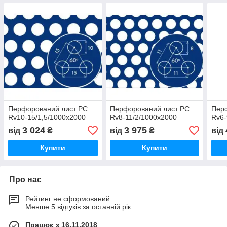
Перфорований лист PC
Перфорований лист PC
Пер
Rv10-15/1,5/1000x2000
Rv8-11/2/1000x2000
Rv6-
3 024
3 975
від
₴
від
₴
від
Купити
Купити
Про нас
Рейтинг не сформований
Менше 5 відгуків за останній рік
Працює з 16.11.2018