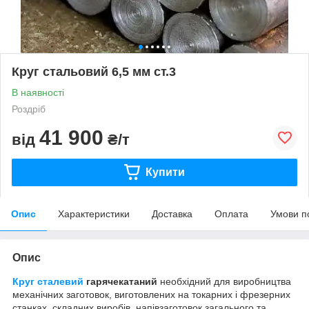
Круг стальовий 6,5 мм ст.3
В наявності
Роздріб
41 900
від
₴/т
Купити
Опис
Характеристики
Доставка
Оплата
Умови п
Опис
Круг сталевий
гарячекатаний
необхідний для виробництва
механічних заготовок, виготовлених на токарних і фрезерних
станках, складних виробів, напівзаготовок загального та