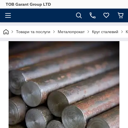
ТОВ Garant Group LTD
Товари та послуги
Металопрокат
Круг сталевий
К