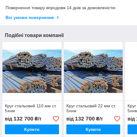
Повернення товару впродовж 14 днів за домовленістю
Всі умови повернення
Подібні товари компанії
Круг стальовий 110 мм ст.
Круг стальовий 22 мм ст.
Круг
5хнм
5хнм
5хн
132 700
132 700
від
₴/т
від
₴/т
від
Купити
Купити