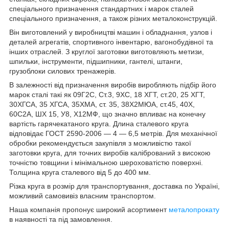
спеціального призначення стандартних і марок сталей
спеціального призначення, а також різних металоконструкцій.
Він виготовлений у виробництві машин і обладнання, узлов і
деталей агрегатів, спортивного інвентарю, вагонобудівної та
інших отраслей. З круглої заготовки виготовляють метизи,
шпильки, інструменти, підшипники, гантелі, штанги,
грузоблоки силових тренажерів.
В залежності від призначення виробів виробляють підбір його
марок сталі такі як 09Г2С, Ст.3, 9ХС, 18 ХГТ, ст.20, 25 ХГТ,
30ХГСА, 35 ХГСА, 35ХМА, ст. 35, 38Х2МЮА, ст.45, 40Х,
60С2А, ШХ 15, У8, Х12МФ, що значно впливає на конечну
вартість гарячекатаного круга. Длина сталевого круга
відповідає ГОСТ 2590-2006 — 4 — 6,5 метрів. Для механічної
обробки рекомендується закупівля з можливістю такої
заготовки круга, для точних виробів калібрований з високою
точністю товщини і мінімальною шероховатістю поверхні.
Толщина круга сталевого від 5 до 400 мм.
Різка круга в розмір для транспортування, доставка по Україні,
можливий самовивіз власним транспортом.
Наша компанія пропонує широкий асортимент
металопрокату
в наявності та під замовлення.