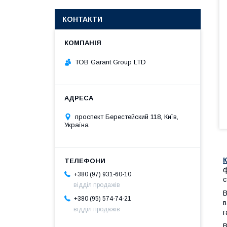
КОНТАКТИ
ТОВ Garant Group LTD
проспект Берестейский 118, Київ,
Україна
ф
+380 (97) 931-60-10
с
відділ продажів
В
+380 (95) 574-74-21
в
відділ продажів
г
В