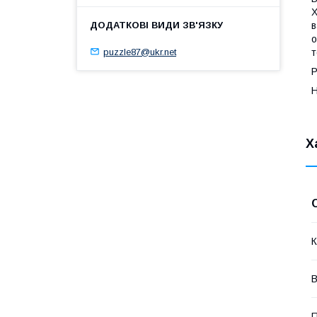
Х
в
о
puzzle87@ukr.net
т
Р
Н
Х
К
В
П