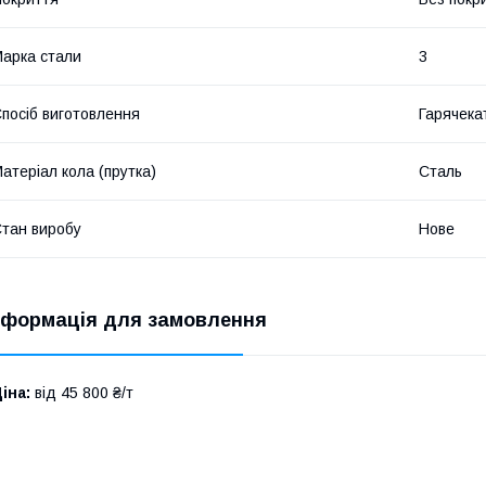
арка стали
3
посіб виготовлення
Гарячека
атеріал кола (прутка)
Сталь
тан виробу
Нове
нформація для замовлення
іна:
від 45 800 ₴/т