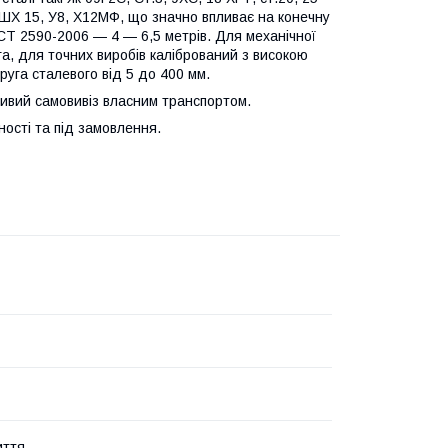
 ШХ 15, У8, Х12МФ, що значно впливає на конечну
ОСТ 2590-2006 — 4 — 6,5 метрів. Для механічної
га, для точних виробів калібрований з високою
уга сталевого від 5 до 400 мм.
жливий самовивіз власним транспортом.
ності та під замовлення.
иття