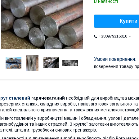
В наявності
Купити
+380979316010
повернення товару п
Круг сталевий
гарячекатаний
необхідний для виробництва механі
резерних станках, складних виробів, напівзаготовок загального та
талей спеціального призначення, а також різних металоконструкцій
ін виготовлений у виробництві машин і обладнання, узлов і детале
агонобудівної та інших отраслей. З круглої заготовки виготовляють
антелі, штанги, грузоблоки силових тренажерів.
 залежності від призначення виробів виробляють підбір його марок с