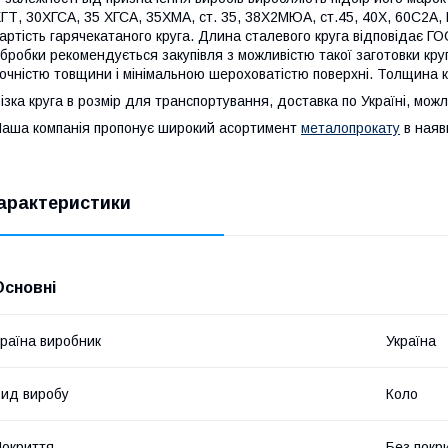
ГТ, 30ХГСА, 35 ХГСА, 35ХМА, ст. 35, 38Х2МЮА, ст.45, 40Х, 60С2А,
артість гарячекатаного круга. Длина сталевого круга відповідає Г
бробки рекомендується закупівля з можливістю такої заготовки кру
очністю товщини і мінімальною шероховатістю поверхні. Толщина кр
ізка круга в розмір для транспортування, доставка по Україні, мо
аша компанія пропонує широкий асортимент
металопрокату
в наяв
арактеристики
Основні
раїна виробник
Україна
ид виробу
Коло
окриття
Без покр