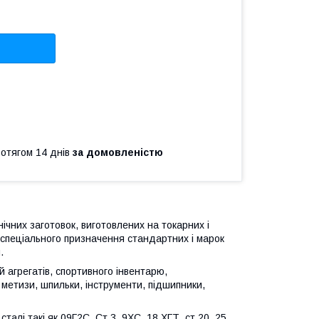
ротягом 14 днів
за домовленістю
чних заготовок, виготовлених на токарних і
 спеціального призначення стандартних і марок
.
й агрегатів, спортивного інвентарю,
 метизи, шпильки, інструменти, підшипники,
талі такі як 09Г2С, Ст.3, 9ХС, 18 ХГТ, ст.20, 25