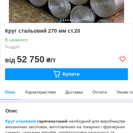
Круг стальовий 270 мм ст.20
В наявності
Роздріб
52 750
від
₴/т
Купити
Опис
Характеристики
Доставка
Оплата
Умови п
Опис
Круг сталевий
гарячекатаний
необхідний для виробництва
механічних заготовок, виготовлених на токарних і фрезерних
станках, складних виробів, напівзаготовок загального та