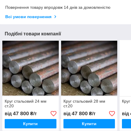
Повернення товару впродовж 14 днів за домовленістю
Всі умови повернення
Подібні товари компанії
Круг стальовий 24 мм
Круг стальовий 28 мм
Круг
ст.20
ст.20
47 800
47 800
від
₴/т
від
₴/т
від
Купити
Купити