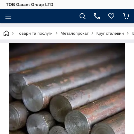
ТОВ Garant Group LTD
Товари та послуги
Металопрокат
Круг сталевий
К