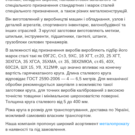
спеціального призначення стандартних і марок сталей
спеціального призначення, а також різних металоконструкцій.
Він виготовлений у виробництві машин і обладнання, узлов і
деталей агрегатів, спортивного інвентарю, вагонобудівної та
інших отраслей. З круглої заготовки виготовляють метизи,
шпильки, інструменти, підшипники, гантелі, штанги,
грузоблоки силових тренажерів.
В залежності від призначення виробів виробляють підбір його
марок сталі такі як 09Г2С, Ст.3, 9ХС, 18 ХГТ, ст.20, 25 ХГТ,
30ХГСА, 35 ХГСА, 35ХМА, ст. 35, 38Х2МЮА, ст.45, 40Х,
60С2А, ШХ 15, У8, Х12МФ, що значно впливає на конечну
вартість гарячекатаного круга. Длина сталевого круга
відповідає ГОСТ 2590-2006 — 4 — 6,5 метрів. Для механічної
обробки рекомендується закупівля з можливістю такої
заготовки круга, для точних виробів калібрований з високою
точністю товщини і мінімальною шероховатістю поверхні.
Толщина круга сталевого від 5 до 400 мм.
Різка круга в розмір для транспортування, доставка по Україні,
можливий самовивіз власним транспортом.
Наша компанія пропонує широкий асортимент
металопрокату
в наявності та під замовлення.