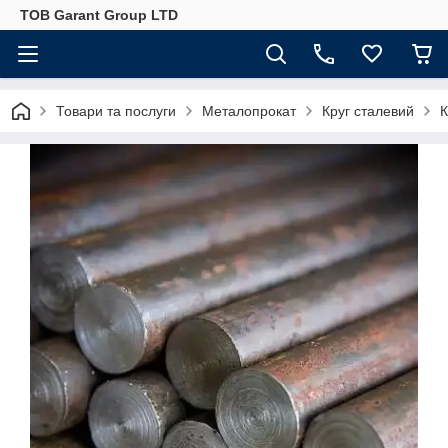
ТОВ Garant Group LTD
Товари та послуги
Металопрокат
Круг сталевий
К