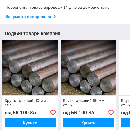
Повернення товару впродовж 14 днів за домовленістю
Всі умови повернення
Подібні товари компанії
Круг стальовий 80 мм
Круг стальовий 60 мм
Круг
ст.35
ст.35
ст.3
56 100
56 100
від
₴/т
від
₴/т
від
Купити
Купити