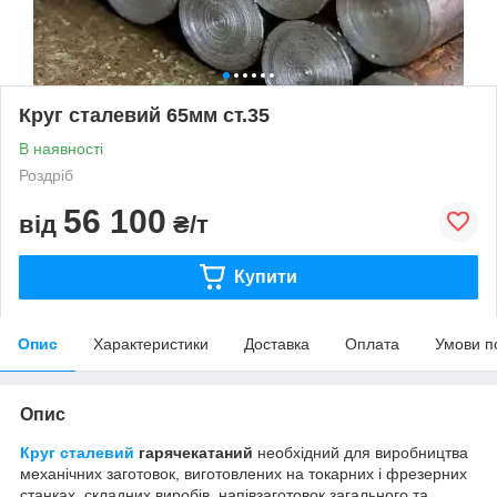
Круг сталевий 65мм ст.35
В наявності
Роздріб
56 100
від
₴/т
Купити
Опис
Характеристики
Доставка
Оплата
Умови п
Опис
Круг сталевий
гарячекатаний
необхідний для виробництва
механічних заготовок, виготовлених на токарних і фрезерних
станках, складних виробів, напівзаготовок загального та