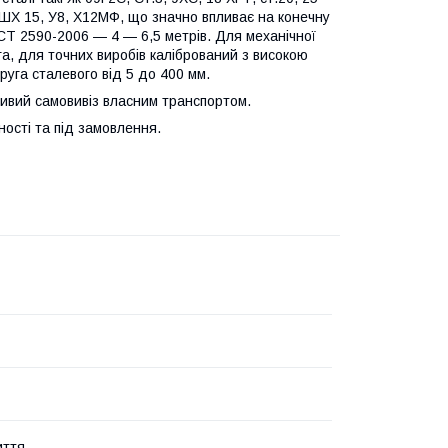
 ШХ 15, У8, Х12МФ, що значно впливає на конечну
ОСТ 2590-2006 — 4 — 6,5 метрів. Для механічної
га, для точних виробів калібрований з високою
уга сталевого від 5 до 400 мм.
жливий самовивіз власним транспортом.
ності та під замовлення.
иття