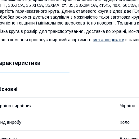
ГТ, 30ХГСА, 35 ХГСА, 35ХМА, ст. 35, 38Х2МЮА, ст.45, 40Х, 60С2А,
артість гарячекатаного круга. Длина сталевого круга відповідає Г
бробки рекомендується закупівля з можливістю такої заготовки кру
очністю товщини і мінімальною шероховатістю поверхні. Толщина кр
ізка круга в розмір для транспортування, доставка по Україні, мо
аша компанія пропонує широкий асортимент
металопрокату
в наяв
арактеристики
Основні
раїна виробник
Україна
ид виробу
Коло
окриття
Без покр