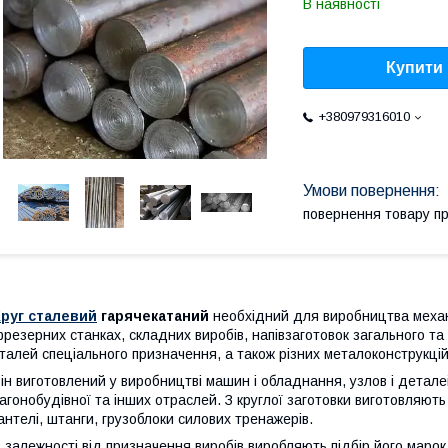
В наявності
Купити
+380979316010
повернення товару п
Круг сталевий
гарячекатаний
необхідний для виробництва механі
резерних станках, складних виробів, напівзаготовок загального та
талей спеціального призначення, а також різних металоконструкцій
ін виготовлений у виробництві машин і обладнання, узлов і детале
агонобудівної та інших отраслей. З круглої заготовки виготовляють
антелі, штанги, грузоблоки силових тренажерів.
 залежності від призначення виробів виробляють підбір його марок с