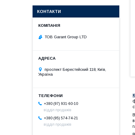
КОНТАКТИ
ТОВ Garant Group LTD
проспект Берестейский 118, Київ,
Україна
ф
+380 (97) 931-60-10
с
відділ продажів
В
+380 (95) 574-74-21
в
відділ продажів
г
В