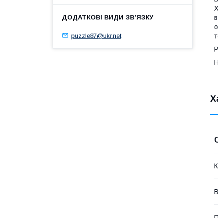
Х
в
о
puzzle87@ukr.net
т
Р
Н
Х
К
В
П