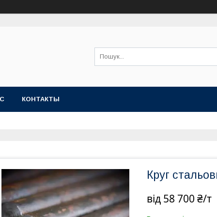
АС
КОНТАКТЫ
Круг стальов
від
58 700 ₴/т