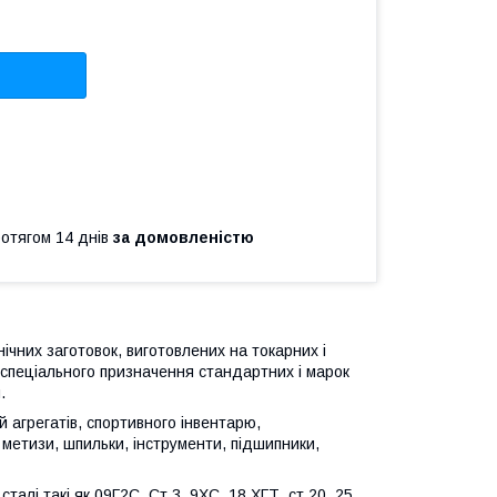
ротягом 14 днів
за домовленістю
чних заготовок, виготовлених на токарних і
 спеціального призначення стандартних і марок
.
й агрегатів, спортивного інвентарю,
 метизи, шпильки, інструменти, підшипники,
талі такі як 09Г2С, Ст.3, 9ХС, 18 ХГТ, ст.20, 25