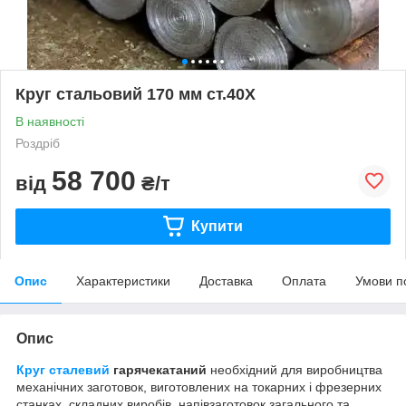
Круг стальовий 170 мм ст.40Х
В наявності
Роздріб
58 700
від
₴/т
Купити
Опис
Характеристики
Доставка
Оплата
Умови п
Опис
Круг сталевий
гарячекатаний
необхідний для виробництва
механічних заготовок, виготовлених на токарних і фрезерних
станках, складних виробів, напівзаготовок загального та