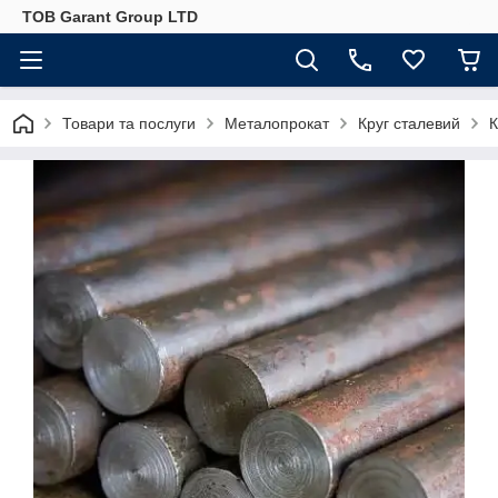
ТОВ Garant Group LTD
Товари та послуги
Металопрокат
Круг сталевий
К