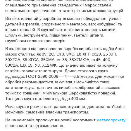
спеціального призначення стандартних і марок сталей
спеціального призначення, а також різних металоконструкцій.
Він виготовлений у виробництві машин і обладнання, узлов і
деталей агрегатів, спортивного інвентарю, вагонобудівної та
інших отраслей. З круглої заготовки виготовляють метизи,
шпильки, інструменти, підшипники, гантелі, штанги,
грузоблоки силових тренажерів.
В залежності від призначення виробів виробляють підбір його
марок сталі такі як 09Г2С, Ст.3, 9ХС, 18 ХГТ, ст.20, 25 ХГТ,
30ХГСА, 35 ХГСА, 35ХМА, ст. 35, 38Х2МЮА, ст.45, 40Х,
60С2А, ШХ 15, У8, Х12МФ, що значно впливає на конечну
вартість гарячекатаного круга. Длина сталевого круга
відповідає ГОСТ 2590-2006 — 4 — 6,5 метрів. Для механічної
обробки рекомендується закупівля з можливістю такої
заготовки круга, для точних виробів калібрований з високою
точністю товщини і мінімальною шероховатістю поверхні.
Толщина круга сталевого від 5 до 400 мм.
Різка круга в розмір для транспортування, доставка по Україні,
можливий самовивіз власним транспортом.
Наша компанія пропонує широкий асортимент
металопрокату
в наявності та під замовлення.