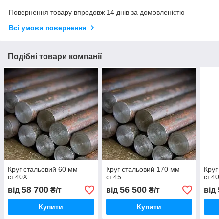
Повернення товару впродовж 14 днів за домовленістю
Всі умови повернення
Подібні товари компанії
Круг стальовий 60 мм
Круг стальовий 170 мм
Круг
ст.40Х
ст.45
ст.4
58 700
56 500
від
₴/т
від
₴/т
від
Купити
Купити