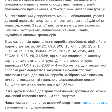
спеціального призначення стандартних і марок сталей
спеціального призначення, а також різних металоконструкцій.
Він виготовлений у виробництві машин і обладнання, узлов і
деталей агрегатів, спортивного інвентарю, вагонобудівної та
інших отраслей. З круглої заготовки виготовляють метизи,
шпильки, інструменти, підшипники, гантелі, штанги,
грузоблоки силових тренажерів.
В залежності від призначення виробів виробляють підбір його
марок сталі такі як 09Г2С, Ст.3, 9ХС, 18 ХГТ, ст.20, 25 ХГТ,
30ХГСА, 35 ХГСА, 35ХМА, ст. 35, 38Х2МЮА, ст.45, 40Х,
60С2А, ШХ 15, У8, Х12МФ, що значно впливає на конечну
вартість гарячекатаного круга. Длина сталевого круга
відповідає ГОСТ 2590-2006 — 4 — 6,5 метрів. Для механічної
обробки рекомендується закупівля з можливістю такої
заготовки круга, для точних виробів калібрований з високою
точністю товщини і мінімальною шероховатістю поверхні.
Толщина круга сталевого від 5 до 400 мм.
Різка круга в розмір для транспортування, доставка по Україні,
можливий самовивіз власним транспортом.
Наша компанія пропонує широкий асортимент
металопрокату
в наявності та під замовлення.