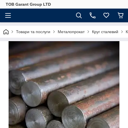
ТОВ Garant Group LTD
Товари та послуги
Металопрокат
Круг сталевий
К