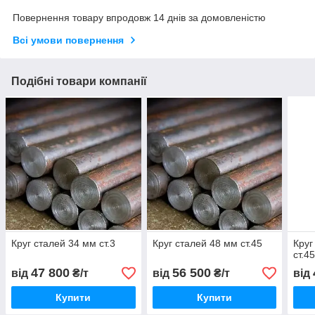
Повернення товару впродовж 14 днів за домовленістю
Всі умови повернення
Подібні товари компанії
Круг сталей 34 мм ст.3
Круг сталей 48 мм ст.45
Круг
ст.4
47 800
56 500
від
₴/т
від
₴/т
від
Купити
Купити