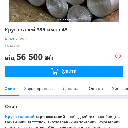
Круг сталей 385 мм ст.45
В наявності
Роздріб
56 500
від
₴/т
Купити
Опис
Характеристики
Доставка
Оплата
Умови п
Опис
Круг сталевий
гарячекатаний
необхідний для виробництва
механічних заготовок, виготовлених на токарних і фрезерних
станках, складних виробів, напівзаготовок загального та