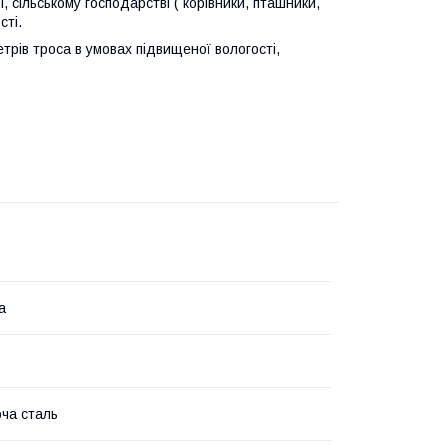
, сільському господарстві ( корівники, пташники,
сті.
трів троса в умовах підвищеної вологості,
а
ча сталь