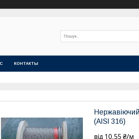
АС
КОНТАКТЫ
Нержавіючий 
(AISI 316)
від
10,55 ₴/м