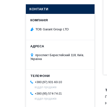
КОНТАКТИ
ТОВ Garant Group LTD
проспект Берестейский 118, Київ,
Україна
+380 (97) 931-60-10
відділ продажів
Т
+380 (95) 574-74-21
П
відділ продажів
Н