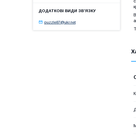
с
к
В
а
puzzle87@ukr.net
Т
Х
К
Д
М