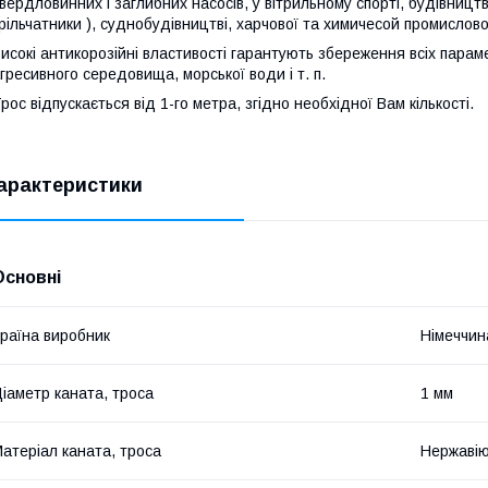
вердловинних і заглибних насосів, у вітрильному спорті, будівництві
рільчатники ), суднобудівництві, харчової та химичесой промислово
исокі антикорозійні властивості гарантують збереження всіх параме
гресивного середовища, морської води і т. п.
рос відпускається від 1-го метра, згідно необхідної Вам кількості.
арактеристики
Основні
раїна виробник
Німеччин
іаметр каната, троса
1 мм
атеріал каната, троса
Нержавію