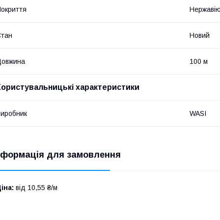
окриття
Нержавію
Стан
Новий
Довжина
100 м
Користувальницькі характеристики
иробник
WASI
нформація для замовлення
іна:
від 10,55 ₴/м