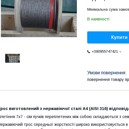
Мінімальна сума замов
В наявності
Купити
+380955747421
повернення товару п
рос виготовлений з нержавіючої сталі А4 (AISI 316) відповід
летіння 7х7 - сім пучків переплетених між собою складаються з се
ержавіючий трос середньої жорсткості широко використовується в 