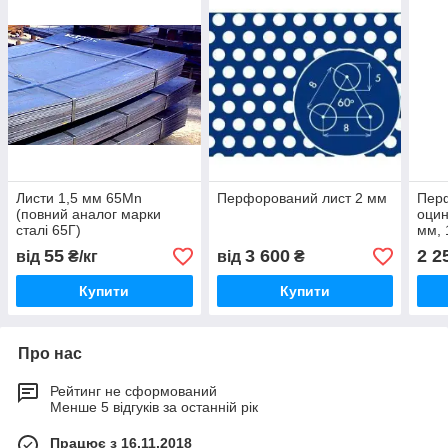
Листи 1,5 мм 65Mn
Перфорований лист 2 мм
Пер
(повний аналог марки
оцин
сталі 65Г)
мм,
55
3 600
2 2
від
₴/кг
від
₴
Купити
Купити
Про нас
Рейтинг не сформований
Менше 5 відгуків за останній рік
Працює з 16.11.2018