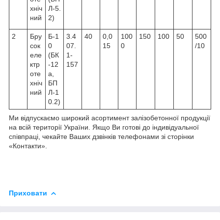
хніч
Л-5.
ний
2)
2
Бру
Б-1
3.4
40
0,0
100
150
100
50
500
сок
0
07.
15
0
/10
еле
(БК
1-
ктр
-12
157
оте
а,
хніч
БП
ний
Л-1
0.2)
Ми відпускаємо широкий асортимент залізобетонної продукції
на всій території України. Якщо Ви готові до індивідуальної
співпраці, чекайте Ваших дзвінків телефонами зі сторінки
«Контакти».
Приховати