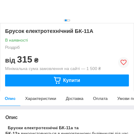
Брусок електротехнічний БК-11А
В наявності
Роздріб
315
від
₴
Мінімальна сума замовлення на сайті — 1 500 ₴
Купити
Опис
Характеристики
Доставка
Оплата
Умови п
Опис
Бруски електротехнічні БК-11а та
БК-12а
використовуються в енергетичному будівництві під час