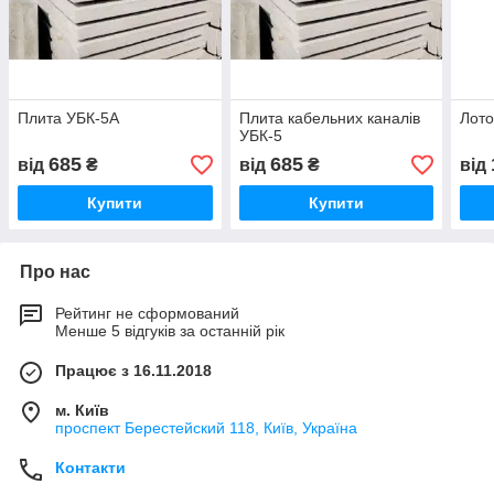
Плита УБК-5А
Плита кабельних каналів
Лото
УБК-5
685
685
від
₴
від
₴
від
Купити
Купити
Про нас
Рейтинг не сформований
Менше 5 відгуків за останній рік
Працює з 16.11.2018
м. Київ
проспект Берестейский 118, Київ, Україна
Контакти