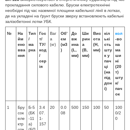
прокладання силового кабелю. Бруски електротехнічні
необхідні під час наземної площини кабельної лінії в лотках,
де на укладені на ґрунт бруски зверху встановлюють кабельні
залізобетонні лотки УБК.
№
На
Тип
Гос
Ваг
Об'
До
Ши
Вис
кіл
кол
йм
/
т/
а
єм
вж
рин
ота
ькі
-во
ено
ма
ТУ/
(кг)
(м3
ина
а
(H,
сть
на
вва
рка
код
)
(L,
(B,
мм)
шту
ма
ння
/
мм)
мм)
к у
ши
сер
пач
ні
ія
ці
(20
(на
т)
під
шту
дон
к/
і)
пач
ок
1
Бру
Б-5
3.4
20
0.0
500
150
100
50
100
сок
(БК
07.
08
0/2
еле
-11
1-
0
ктр
а)
157
оте
(БП