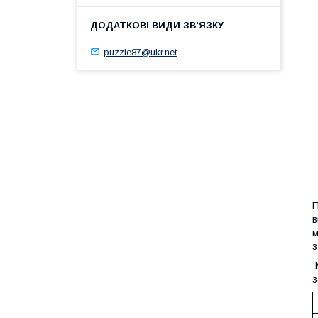
puzzle87@ukr.net
П
в
м
з
М
з