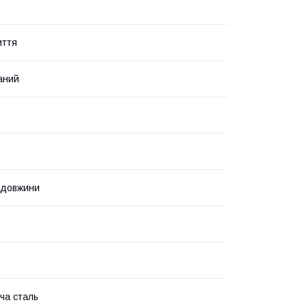
иття
аний
 довжини
ча сталь