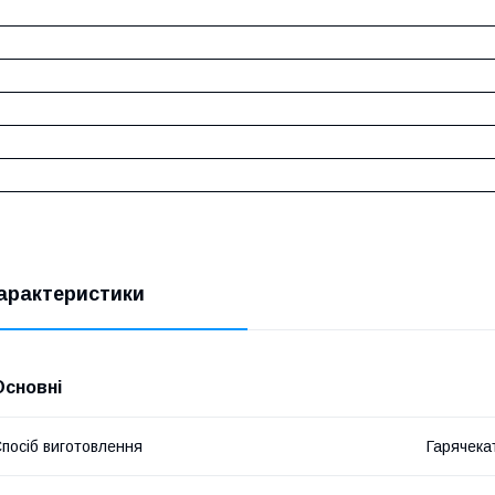
арактеристики
Основні
посіб виготовлення
Гарячека