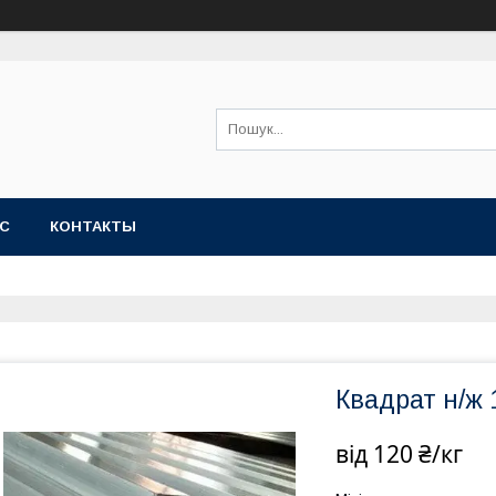
АС
КОНТАКТЫ
Квадрат н/ж 1
від
120 ₴/кг