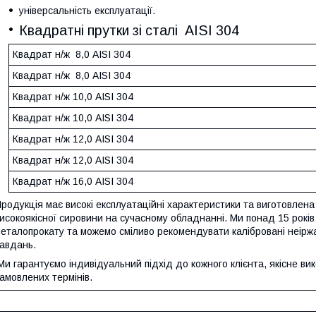
універсальність експлуатації.
Квадратні прутки зі сталі AISI 304
Квадрат н/ж 8,0 AISI 304
Квадрат н/ж 8,0 AISI 304
Квадрат н/ж 10,0 AISI 304
Квадрат н/ж 10,0 AISI 304
Квадрат н/ж 12,0 AISI 304
Квадрат н/ж 12,0 AISI 304
Квадрат н/ж 16,0 AISI 304
родукція має високі експлуатаційні характеристики та виготовлена
исокоякісної сировини на сучасному обладнанні. Ми понад 15 рокі
еталопрокату та можемо сміливо рекомендувати калібровані неірж
авдань.
и гарантуємо індивідуальний підхід до кожного клієнта, якісне в
амовлених термінів.