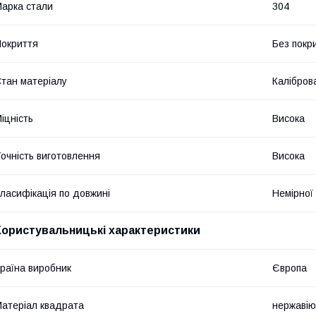
арка стали
304
окриття
Без покр
тан матеріалу
Калібров
іцність
Висока
очність виготовлення
Висока
ласифікація по довжині
Немірної
Користувальницькі характеристики
раїна виробник
Європа
атеріал квадрата
нержавію