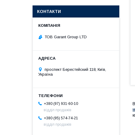
КОНТАКТИ
ТОВ Garant Group LTD
проспект Берестейский 118, Київ,
Україна
В
+380 (97) 931-60-10
м
відділ продажів
к
+380 (95) 574-74-21
відділ продажів