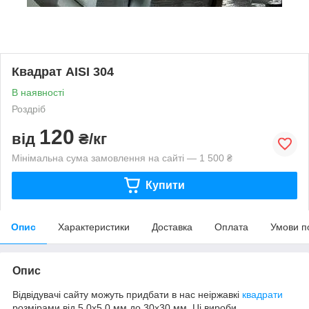
Квадрат AISI 304
В наявності
Роздріб
120
від
₴/кг
Мінімальна сума замовлення на сайті — 1 500 ₴
Купити
Опис
Характеристики
Доставка
Оплата
Умови п
Опис
Відвідувачі сайту можуть придбати в нас неіржавкі
квадрати
розмірами від 5,0х5,0 мм до 30х30 мм. Ці вироби