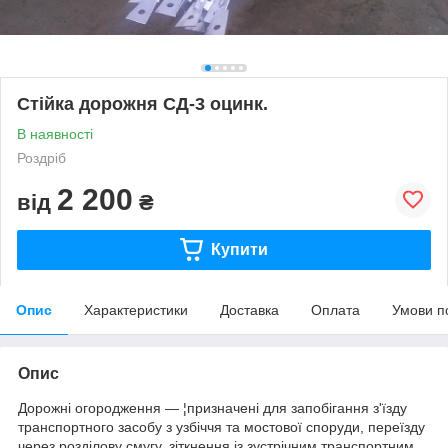
Стійка дорожня СД-3 оцинк.
В наявності
Роздріб
2 200
від
₴
Купити
Опис
Характеристики
Доставка
Оплата
Умови п
Опис
Дорожні огородження — ¦призначені для запобігання з'їзду
транспортного засобу з узбіччя та мостової споруди, переїзду
через розділову смугу, зіткнення із зустрічним транспортним