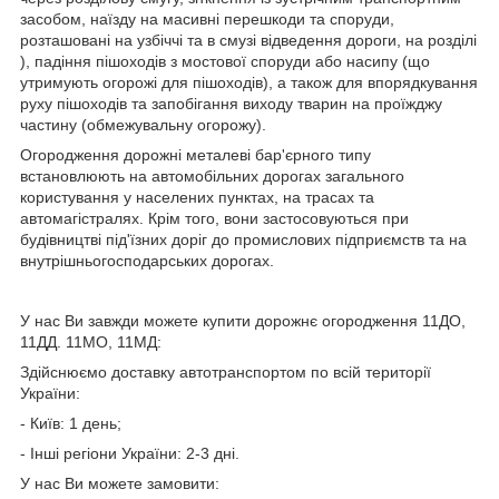
засобом, наїзду на масивні перешкоди та споруди,
розташовані на узбіччі та в смузі відведення дороги, на розділі
), падіння пішоходів з мостової споруди або насипу (що
утримують огорожі для пішоходів), а також для впорядкування
руху пішоходів та запобігання виходу тварин на проїжджу
частину (обмежувальну огорожу).
Огородження дорожні металеві бар'єрного типу
встановлюють на автомобільних дорогах загального
користування у населених пунктах, на трасах та
автомагістралях. Крім того, вони застосовуються при
будівництві під'їзних доріг до промислових підприємств та на
внутрішньогосподарських дорогах.
У нас Ви завжди можете купити дорожнє огородження 11ДО,
11ДД. 11МО, 11МД:
Здійснюємо доставку автотранспортом по всій території
України:
- Київ: 1 день;
- Інші регіони України: 2-3 дні.
У нас Ви можете замовити: