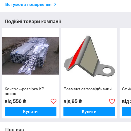
Всі умови повернення
Подібні товари компанії
Консоль-розпірка КР
Елемент світловідбивний
Стій
оцинк.
550
95
від
₴
від
₴
від
Купити
Купити
Про нас