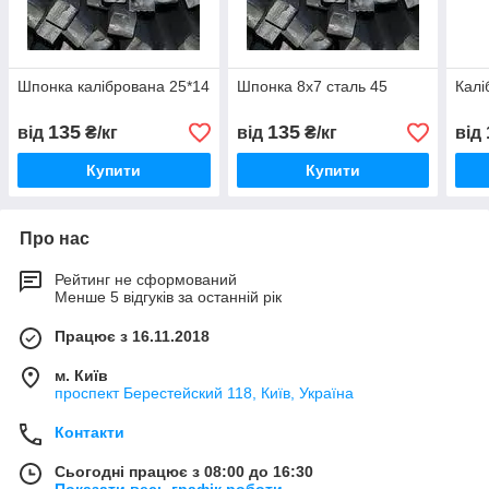
Шпонка калібрована 25*14
Шпонка 8х7 сталь 45
Калі
135
135
від
₴/кг
від
₴/кг
від
Купити
Купити
Про нас
Рейтинг не сформований
Менше 5 відгуків за останній рік
Працює з 16.11.2018
м. Київ
проспект Берестейский 118, Київ, Україна
Контакти
Сьогодні працює з 08:00 до 16:30