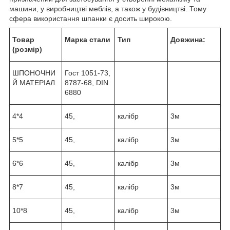
машини, у виробництві меблів, а також у будівництві. Тому
сфера використання шпанки є досить широкою.
Товар
Марка стали
Тип
Довжина:
(розмір)
ШПОНОЧНИ
Гост 1051-73,
Й МАТЕРІАЛ
8787-68, DIN
6880
4*4
45,
калібр
3м
5*5
45,
калібр
3м
6*6
45,
калібр
3м
8*7
45,
калібр
3м
10*8
45,
калібр
3м