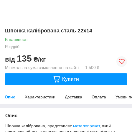
Шпонка калібрована сталь 22х14
В наявності
Роздріб
135
від
₴/кг
Мінімальна сума замовлення на сайті — 1 500 ₴
Купити
Опис
Характеристики
Доставка
Оплата
Умови п
Опис
Шпонка калібрована, представляє
металопрокат
, який
призначений для застосування у створенні механізму та