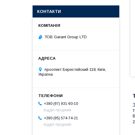
КОНТАКТИ
ТОВ Garant Group LTD
проспект Берестейский 118, Київ,
Україна
+380 (97) 931-60-10
Т
відділ продажів
т
б
+380 (95) 574-74-21
2
відділ продажів