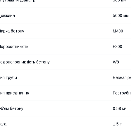
нутрішній діаметр
500 мм
Довжина
5000 мм
арка бетону
М400
орозостійкість
F200
одонепроникність бетону
W8
ип труби
Безнапір
ип приєднання
Розтрубн
б'єм бетону
0.58 м³
ага
1.5 т