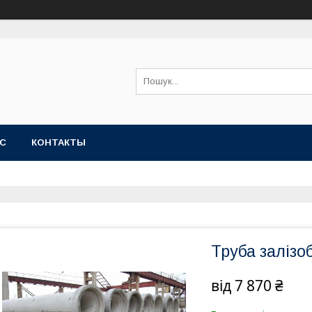
АС
КОНТАКТЫ
Труба залізо
від
7 870 ₴