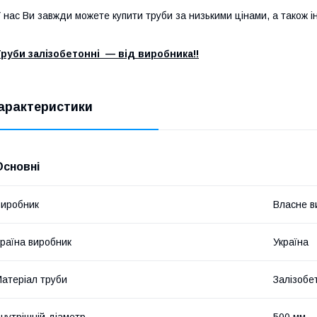
 нас Ви завжди можете купити труби за низькими цінами, а також і
руби залізобетонні — від виробника!!
арактеристики
Основні
иробник
Власне в
раїна виробник
Україна
атеріал труби
Залізобе