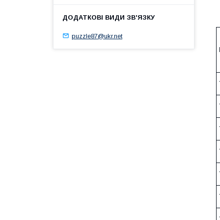
У
puzzle87@ukr.net