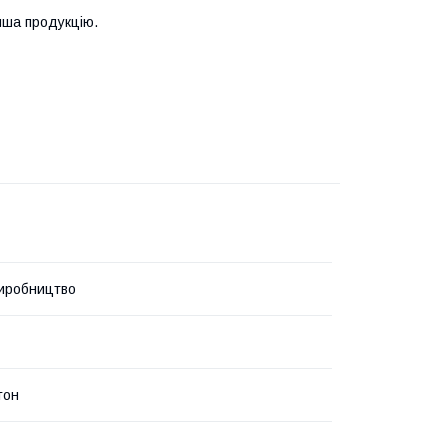
нша продукцію.
иробництво
тон