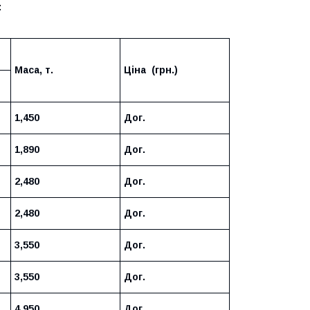
:
Маса, т.
Ціна (грн.)
1,450
Дог.
1,890
Дог.
2,480
Дог.
2,480
Дог.
3,550
Дог.
3,550
Дог.
4,950
Дог.