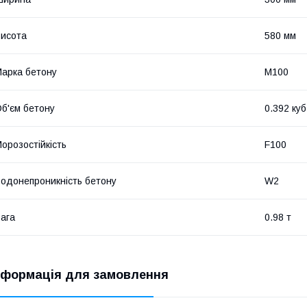
исота
580 мм
арка бетону
М100
б'єм бетону
0.392 куб
орозостійкість
F100
одонепроникність бетону
W2
ага
0.98 т
нформація для замовлення