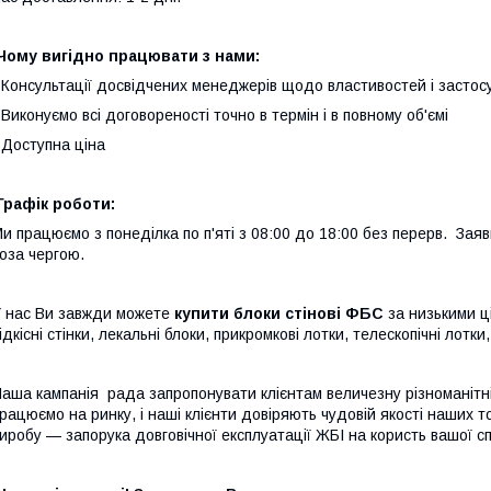
Чому вигідно працювати з нами:
 Консультації досвідчених менеджерів щодо властивостей і застос
 Виконуємо всі договореності точно в термін і в повному об'ємі
 Доступна ціна
Графік роботи:
и працюємо з понеділка по п'яті з 08:00 до 18:00 без перерв. Зая
оза чергою.
 нас Ви завжди можете
купити блоки стінові ФБС
за низькими ц
ідкісні стінки, лекальні блоки, прикромкові лотки, телескопічні лотки
аша кампанія рада запропонувати клієнтам величезну різноманітн
рацюємо на ринку, і наші клієнти довіряють чудовій якості наших т
иробу — запорука довговічної експлуатації ЖБІ на користь вашої с