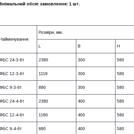
інімальний обсяг замовлення: 1 шт.
Розміри, мм.
Найменування
L
B
H
ФБС 24-3-6т
2380
300
580
ФБС 12-3-6т
1118
300
580
ФБС 9-3-6т
880
300
580
ФБС 24-4-6т
2380
400
580
ФБС 12-4-6т
1180
400
580
ФБС 9-4-6т
880
400
580