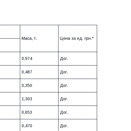
Маса, т.
Цена за ед. грн.*
0,974
Дог.
0,487
Дог.
0,350
Дог.
1,303
Дог.
0,653
Дог.
0,470
Дог.