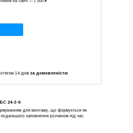
лення на сайті — 1 500 ₴
ротягом 14 днів
за домовленістю
БС 24-3-6
 армуванням для монтажу, що формується як
ля подальшого заповнення розчином під час