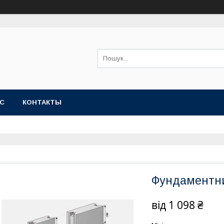
АС
КОНТАКТЫ
Фундаментний
від
1 098 ₴