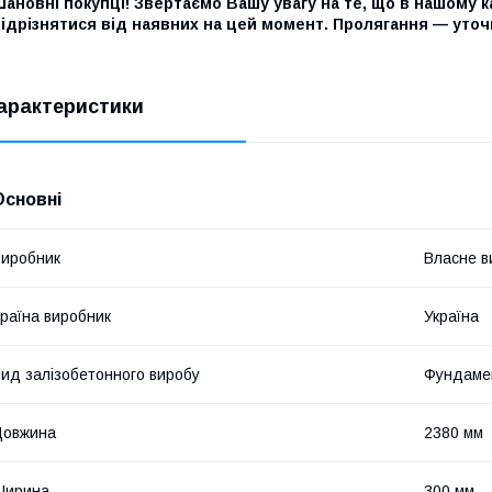
ановні покупці! Звертаємо Вашу увагу на те, що в нашому ка
ідрізнятися від наявних на цей момент. Пролягання — уточ
арактеристики
Основні
иробник
Власне в
раїна виробник
Україна
ид залізобетонного виробу
Фундаме
Довжина
2380 мм
Ширина
300 мм