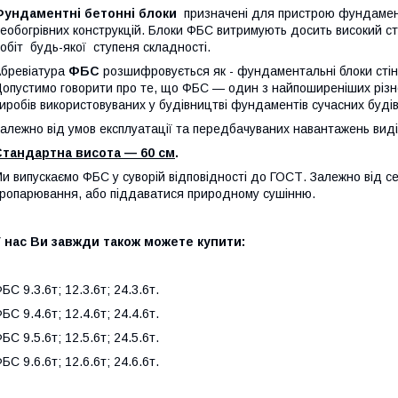
Фундаментні бетонні блоки
призначені для пристрою фундаменту
еобогрівних конструкцій. Блоки ФБС витримують досить високий с
обіт будь-якої ступеня складності.
бревіатура
ФБС
розшифровується як - фундаментальні блоки стін. 
опустимо говорити про те, що ФБС — один з найпоширеніших різно
иробів використовуваних у будівництві фундаментів сучасних буді
алежно від умов експлуатації та передбачуваних навантажень виділ
Стандартна висота — 60 см
.
и випускаємо ФБС у суворій відповідності до ГОСТ. Залежно від с
ропарювання, або піддаватися природному сушінню.
 нас Ви завжди також можете купити:
БС 9.3.6т; 12.3.6т; 24.3.6т.
БС 9.4.6т; 12.4.6т; 24.4.6т.
БС 9.5.6т; 12.5.6т; 24.5.6т.
БС 9.6.6т; 12.6.6т; 24.6.6т.