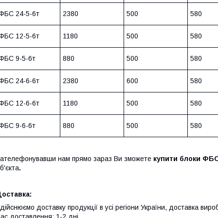
ФБС 24-5-6т
2380
500
580
ФБС 12-5-6т
1180
500
580
ФБС 9-5-6т
880
500
580
ФБС 24-6-6т
2380
600
580
ФБС 12-6-6т
1180
500
580
ФБС 9-6-6т
880
500
580
ателефонувавши нам прямо зараз Ви зможете
купити блоки ФБ
б'єкта
.
Доставка:
дійснюємо доставку продукції в усі регіони України, доставка ви
ас доставлення: 1-2 дні.