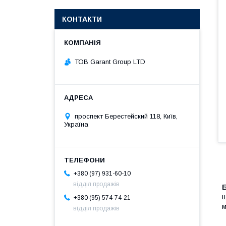
КОНТАКТИ
ТОВ Garant Group LTD
проспект Берестейский 118, Київ,
Україна
+380 (97) 931-60-10
відділ продажів
ш
+380 (95) 574-74-21
м
відділ продажів