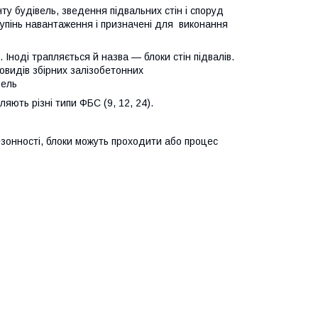
 будівель, зведення підвальних стін і споруд
тупінь навантаження і призначені для виконання
Іноді трапляється й назва — блоки стін підвалів.
видів збірних залізобетонних
вель
яють різні типи ФБС (9, 12, 24).
езонності, блоки можуть проходити або процес