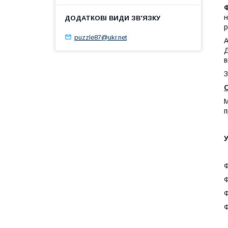
н
р
puzzle87@ukr.net
А
Д
в
З
М
п
У
Ф
Ф
Ф
Ф