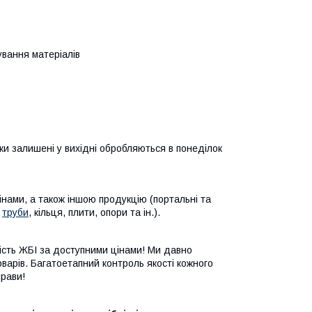
ування матеріалів
вки залишені у вихідні обробляються в понеділок
інами, а також іншою продукцію (портальні та
,
труби
, кільця, плити, опори та ін.).
ість ЖБІ за доступними цінами! Ми давно
оварів. Багатоетапний контроль якості кожного
прави!