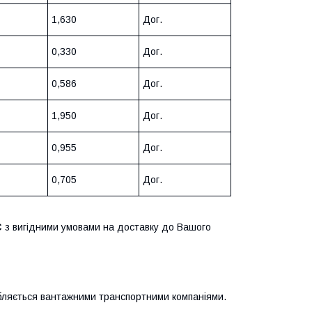
1,630
Дог.
0,330
Дог.
0,586
Дог.
1,950
Дог.
0,955
Дог.
0,705
Дог.
С
з вигідними умовами на доставку до Вашого
робляється вантажними транспортними компаніями.