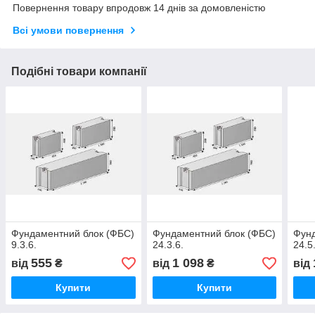
Повернення товару впродовж 14 днів за домовленістю
Всі умови повернення
Подібні товари компанії
Фундаментний блок (ФБС)
Фундаментний блок (ФБС)
Фунд
9.3.6.
24.3.6.
24.5
555
1 098
від
₴
від
₴
від
Купити
Купити