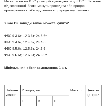
Ми випускаємо ФБС у суворій відповідності до ГОСТ. Залежно
від сезонності, блоки можуть проходити або процес
пропарювання, або піддаватися природному сушінню.
У нас Ви завжди також можете купити:
ФБС 9.3.6т; 12.3.6т; 24.3.6т.
ФБС 9.4.6т; 12.4.6т; 24.4.6т.
ФБС 9.5.6т; 12.5.6т; 24.5.6т.
ФБС 9.6.6т; 12.6.6т; 24.6.6т.
Мінімальний обсяг замовлення: 1 шт.
Наймен
Розміри, мм.
Маса, т.
Цена за
ування
ед. грн.*
L
B
H