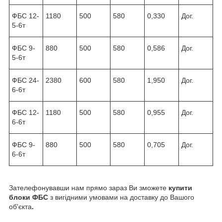
ФБС 12-
1180
500
580
0,330
Дог.
5-6т
ФБС 9-
880
500
580
0,586
Дог.
5-6т
ФБС 24-
2380
600
580
1,950
Дог.
6-6т
ФБС 12-
1180
500
580
0,955
Дог.
6-6т
ФБС 9-
880
500
580
0,705
Дог.
6-6т
Зателефонувавши нам прямо зараз Ви зможете
купити
блоки ФБС
з вигідними умовами на доставку до Вашого
об'єкта
.