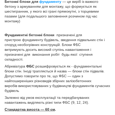
Бетонні блоки для
фундаменту
— це виріб із важкого
бетону з армуванням для монтажу, що формується як
шестигранник, у якого всі грані прямокутні, з торцевими
пазами (для подальшого заповнення розчином під час
монтажу)
Фундаментні бетонні блоки
призначені для
пристрою фундаменту будівель, зведення підвальних стін і
споруд необогрівних конструкцій. Блоки ФБС
витримують досить високий ступінь навантаження і
призначені для виконання робіт будь-якої ступеня
складності.
Абревіатура
ФБС
розшифровується як - фундаментальні
блоки стін. Іноді трапляється й назва — блоки стін підвалів.
Допустимо говорити про те, що ФБС — один з
найпоширеніших різновидів збірних залізобетонних
виробів використовуваних у будівництві фундаментів сучасних
будівель
Залежно від умов експлуатації та передбачуваних
навантажень виділяють різні типи ФБС (9, 12, 24).
Стандартна висота — 60 см
.