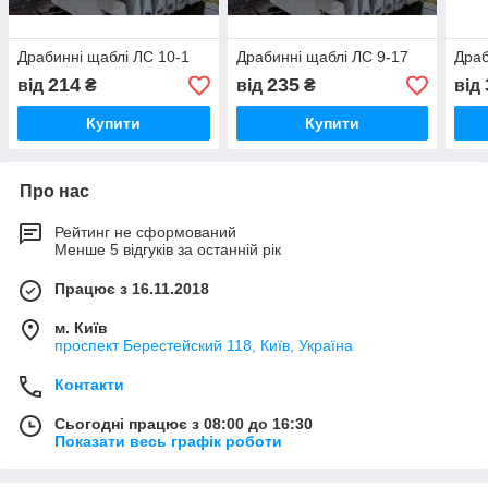
Драбинні щаблі ЛС 10-1
Драбинні щаблі ЛС 9-17
Драб
214
235
від
₴
від
₴
від
Купити
Купити
Про нас
Рейтинг не сформований
Менше 5 відгуків за останній рік
Працює з 16.11.2018
м. Київ
проспект Берестейский 118, Київ, Україна
Контакти
Сьогодні працює з 08:00 до 16:30
Показати весь графік роботи