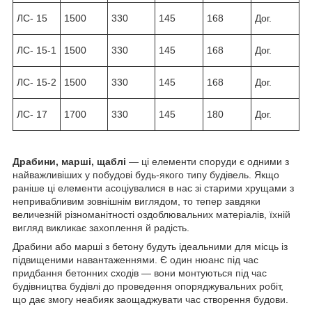
ЛС- 15
1500
330
145
168
Дог.
ЛС- 15-1
1500
330
145
168
Дог.
ЛС- 15-2
1500
330
145
168
Дог.
ЛС- 17
1700
330
145
180
Дог.
Драбини, марші, щаблі
— ці елементи споруди є одними з
найважливіших у побудові будь-якого типу будівель. Якщо
раніше ці елементи асоціувалися в нас зі старими хрущами з
непривабливим зовнішнім виглядом, то тепер завдяки
величезній різноманітності оздоблювальних матеріалів, їхній
вигляд викликає захоплення й радість.
Драбини або марші з бетону будуть ідеальними для місць із
підвищеними навантаженнями. Є один нюанс під час
придбання бетонних сходів — вони монтуються під час
будівництва будівлі до проведення опоряджувальних робіт,
що дає змогу неабияк заощаджувати час створення будови.