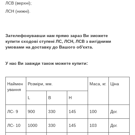
ЛСВ (верхні);
ЛСН (нижні).
Зателефонувавши нам прямо зараз Ви зможете
купити сходові ступені ЛС, ЛСН, ЛСВ з вигідними
умовами на доставку до Вашого об'єкта.
У нас Ви завжди також можете купити:
Наймен
Розміри, мм.
Маса, кг.
Ціна
ування
L
B
H
ЛС- 9
900
330
145
100
Дог.
ЛС- 10
1000
330
145
103
Дог.