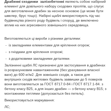
Драбинні сходинки залізобетонні
являють собою набірний
елемент для довільного набору сходових пролітів, що слугує
для виготовлення драбин за несною основою (це може бути
швелер, брус тощо). Набірні щаблі використовують під час
будівництва різного роду будівель і споруд, де виключено
вплив на них агресивного зовнішнього середовища.
Виготовляються ці вироби з різними деталями:
- із закладними елементами для кріплення огорож;
- з гніздами для кріплення огорожі;
- з додатковими закладними деталями.
Залізнинні щаблі ЛС призначені для застосування в драбинах
із розрахунковим навантаженням (без урахування власної
ваги) до 600 кг/м2. Для зовнішніх сходів, а також для
внутрішніх сходів житлових будівель заввишки до 5 поверхів
вони виготовляються за ГОСТ 8717.0-84 і ГОСТ 8717.1-84. з
бетону класу В25, а для інших драбин — з бетону класу В15; з
монтажними петлями (допускається без петель).
Використовується маркування:
ЛС;