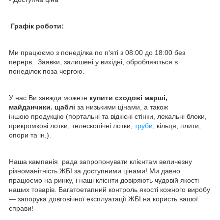
Графік роботи:
Ми працюємо з понеділка по п'яті з 08:00 до 18:00 без
перерв. Заявки, залишені у вихідні, обробляються в
понеділок поза чергою.
У нас Ви завжди можете
купити сходові марші,
майданчики. щаблі
за низькими цінами, а також
іншою продукцію (портальні та відкісні стінки, лекальні блоки,
прикромкові лотки, телескопічні лотки,
труби
, кільця, плити,
опори та ін.).
Наша кампанія рада запропонувати клієнтам величезну
різноманітність ЖБІ за доступними цінами! Ми давно
працюємо на ринку, і наші клієнти довіряють чудовій якості
наших товарів. Багатоетапний контроль якості кожного виробу
— запорука довговічної експлуатації ЖБІ на користь вашої
справи!