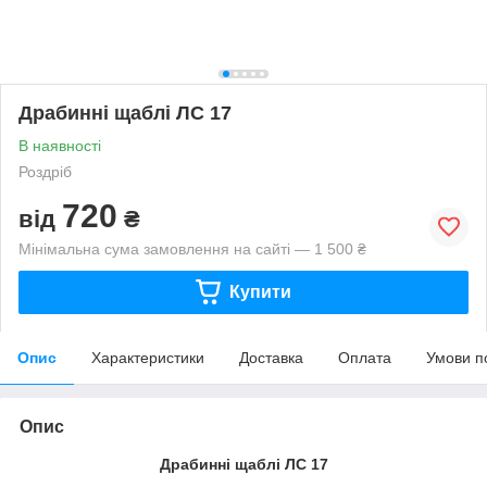
Драбинні щаблі ЛС 17
В наявності
Роздріб
720
від
₴
Мінімальна сума замовлення на сайті — 1 500 ₴
Купити
Опис
Характеристики
Доставка
Оплата
Умови п
Опис
Драбинні щаблі ЛС 17