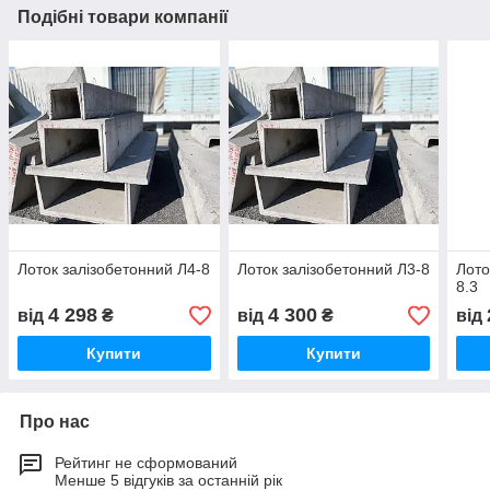
Подібні товари компанії
Лоток залізобетонний Л4-8
Лоток залізобетонний Л3-8
Лото
8.3
4 298
4 300
від
₴
від
₴
від
Купити
Купити
Про нас
Рейтинг не сформований
Менше 5 відгуків за останній рік