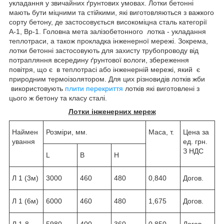
укладання у звичайних ґрунтових умовах. Лотки бетонні
мають бути міцними та стійкими, які виготовляються з важкого
сорту бетону, де застосовується високоміцна сталь категорії
A-1, Bp-1. Головна мета залізобетонного лотка - укладання
теплотраси, а також прокладка інженерної мережі. Зокрема,
лотки бетонні застосовують для захисту трубопроводу від
потрапляння всередину ґрунтової вологи, збереження
повітря, що є в теплотрасі або інженерній мережі, який є
природним термоізолятором. Для цих різновидів лотків жби
використовують
плити перекриття
лотків які виготовлені з
цього ж бетону та класу сталі.
Лотки інженерних мереж
Наймен
Розміри, мм.
Маса, т.
Цена за
ування
ед. грн.
З НДС
L
B
H
Л 1 (3м)
3000
460
480
0,840
Догов.
Л 1 (6м)
6000
460
480
1,675
Догов.
Л 1-8
5980
400
360
0,850
Догов.