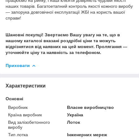
працюємо на ринку, і наші клієнти довіряють чудовій якості
наших товарів. Багатоетапний контроль якості кожного виробу
— запорука довговічної експлуатації ЖБІ на користь вашої
справи!
Шановні покупці! Звертаємо Вашу увагу на те, що в
нашому каталозі вказані роздрібні ціни та можуть
відрізнятися від наявних на цей момент. Пролягання —
уточнюйте ціну та наявність за телефоном.
Приховати
Характеристики
Основні
Виробник
Власне виробництво
Країна виробник
Україна
Вид залізобетонного
Лоток
виробу
Тип лотка
Інженерних мереж