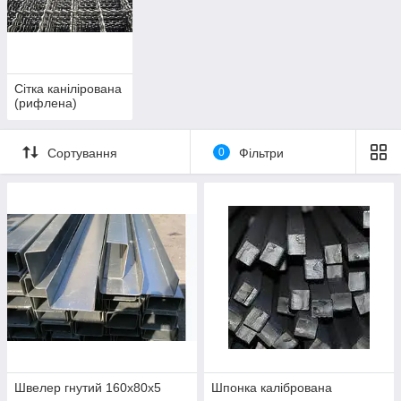
Сітка канілірована
(рифлена)
Сортування
0
Фільтри
Швелер гнутий 160х80х5
Шпонка калібрована