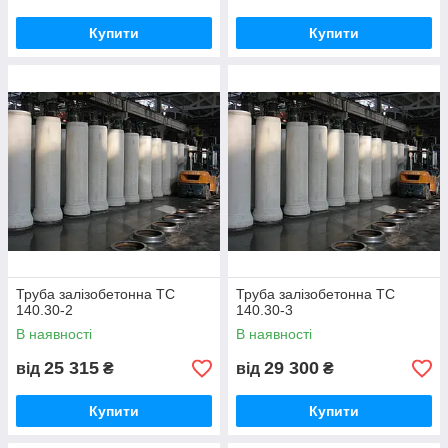
Купити
Купити
Труба залізобетонна ТС
Труба залізобетонна ТС
140.30-2
140.30-3
В наявності
В наявності
25 315
29 300
від
₴
від
₴
Купити
Купити