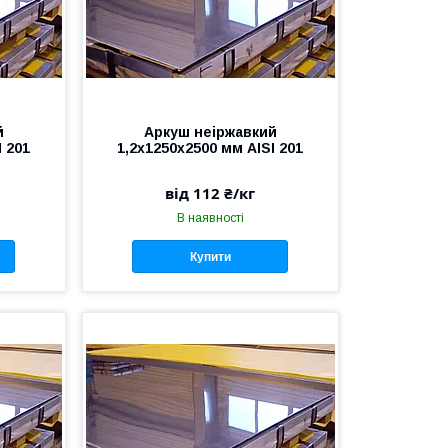
й
Аркуш неіржавкий
I 201
1,2х1250х2500 мм AISI 201
від 112 ₴/кг
В наявності
Купити