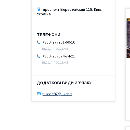
проспект Берестейский 118, Київ,
Україна
+380 (97) 931-60-10
відділ продажів
+380 (95) 574-74-21
відділ продажів
puzzle87@ukr.net