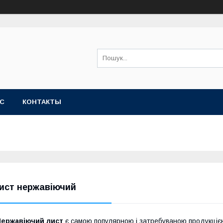
АС
КОНТАКТЫ
ист нержавіючий
Нержавіючий лист
є самою популярною і затребуваною продукцією 