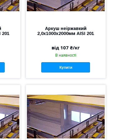
й
Аркуш неіржавкий
I 201
2,0х1000х2000мм AISI 201
від 107 ₴/кг
В наявності
Купити