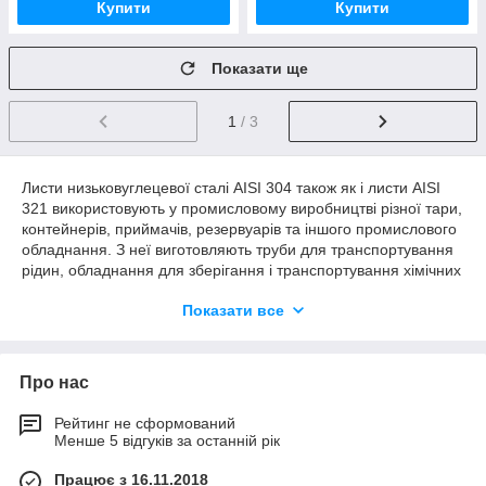
Купити
Купити
Показати ще
1
/ 3
Листи низьковуглецевої сталі AISI 304 також як і листи AISI
321 використовують у промисловому виробництві різної тари,
контейнерів, приймачів, резервуарів та іншого промислового
обладнання. З неї виготовляють труби для транспортування
рідин, обладнання для зберігання і транспортування хімічних
реактивів. У харчовій промисловості ця сталь є основою для
Показати все
виробничого обладнання, ємностей для перевезення і
зберігання напоїв (квас, молоко, вино тощо),
використовується у виробництві столових та кухонних
приладів і приладдя, побутових товарів.
Про нас
Рейтинг не сформований
Менше 5 відгуків за останній рік
Працює з 16.11.2018