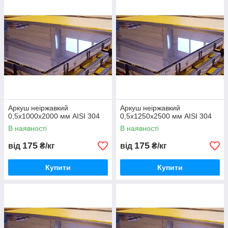
дозволяє виготовляти з цього матеріалу деталі, не
бояться кліматичних, кислотних і лужних середовищ;
Відрізняється високою пружністю і твердістю, чудово
обробляється;
Пропонує широкі можливості для багаторазової
зварювання;
Прекрасно полірується і має привабливу фактуру
поверхні, що дозволяє використовувати матеріал для
обробки дизайнерських інтер'єрів.
Аркуш неіржавкий
Аркуш неіржавкий
0,5х1000х2000 мм AISI 304
0,5х1250х2500 мм AISI 304
В наявності
В наявності
175
175
від
₴/кг
від
₴/кг
Купити
Купити