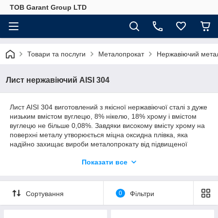
ТОВ Garant Group LTD
Товари та послуги
Металопрокат
Нержавіючий мета
Лист нержавіючий AISI 304
Лист AISI 304 виготовлений з якісної нержавіючої сталі з дуже
низьким вмістом вуглецю, 8% нікелю, 18% хрому і вмістом
вуглецю не більше 0,08%. Завдяки високому вмісту хрому на
поверхні металу утворюється міцна оксидна плівка, яка
надійно захищає вироби металопрокату від підвищеної
вологості, температурних навантажень і хімічних агресій.
Показати все
Завдяки унікальному хімічному складу низьковуглецевої
нержавіючої сталі, нержавіючий лист зі сталі AISI 304 має
ексклюзивні технічні характеристики, зокрема:
Сортування
0
Фільтри
Пропонує максимально високу корозійну стійкість
(захисний шар оксиду хрому), яка захищає метал від
іржі навіть при механічних пошкодженнях поверхні, що